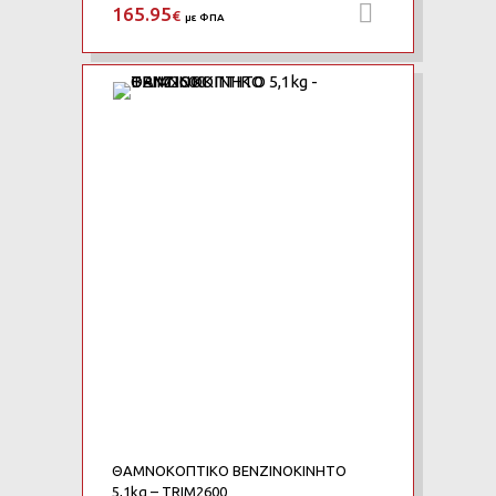
165.95
Προσθήκη 
€
με ΦΠΑ
Add to Wishlist
Add to Compare
ΘΑΜΝΟΚΟΠΤΙΚO ΒΕΝΖΙΝΟΚΙΝΗΤO
5,1kg – TRIM2600