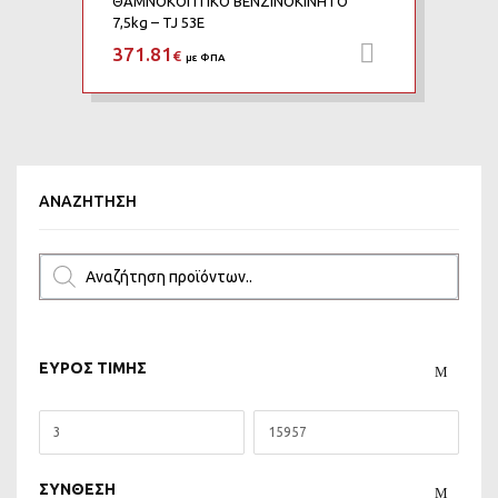
ΘΑΜΝΟΚΟΠΤΙΚO ΒΕΝΖΙΝΟΚΙΝΗΤO
7,5kg – TJ 53E
371.81
Προσθήκη 
€
με ΦΠΑ
ΑΝΑΖΉΤΗΣΗ
ΕΥΡΟΣ ΤΙΜΗΣ
ΣΥΝΘΕΣΗ