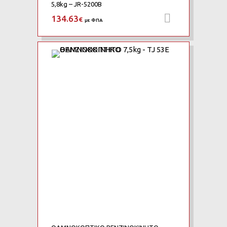
5,8kg – JR-5200B
134.63
Προσθήκη 
€
με ΦΠΑ
Add to Wishlist
Add to Compare