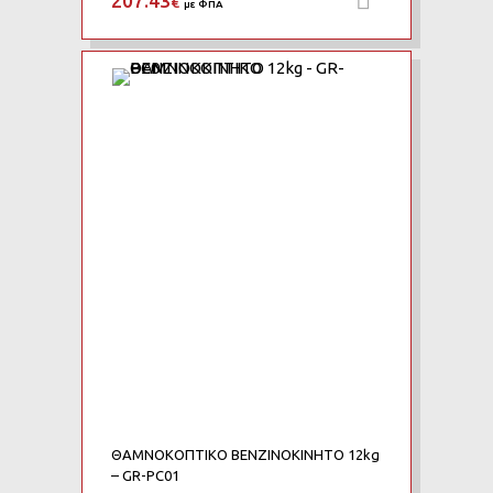
207.43
€
με ΦΠΑ
Add to Wishlist
Add to Compare
ΘΑΜΝΟΚΟΠΤΙΚO ΒΕΝΖΙΝΟΚΙΝΗΤO 12kg
– GR-PC01