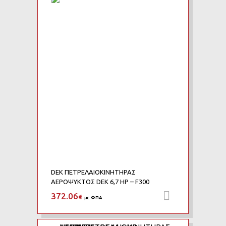
Add to Wishlist
Add to Compare
DEK ΠΕΤΡΕΛΑΙΟΚΙΝΗΤΗΡΑΣ
ΑΕΡΟΨΥΚΤΟΣ DEK 6,7 HP – F300
372.06
Προσθήκη 
€
με ΦΠΑ