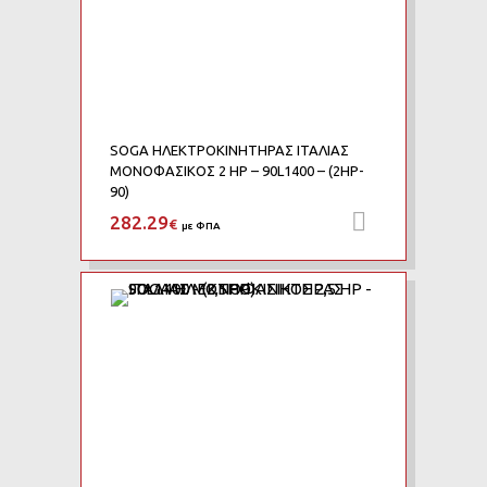
SOGA ΗΛΕΚΤΡΟΚΙΝΗΤΗΡΑΣ ΙΤΑΛΙΑΣ
ΜΟΝΟΦΑΣΙΚΟΣ 2 HP – 90L1400 – (2HP-
90)
282.29
Προσθήκη 
€
με ΦΠΑ
Add to Wishlist
Add to Compare