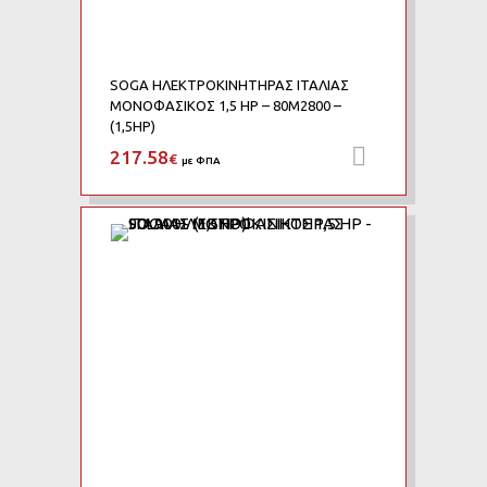
SOGA ΗΛΕΚΤΡΟΚΙΝΗΤΗΡΑΣ ΙΤΑΛΙΑΣ
ΜΟΝΟΦΑΣΙΚΟΣ 1,5 HP – 80M2800 –
(1,5HP)
217.58
Προσθήκη 
€
με ΦΠΑ
Add to Wishlist
Add to Compare