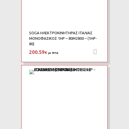
SOGA ΗΛΕΚΤΡΟΚΙΝΗΤΗΡΑΣ ΙΤΑΛΙΑΣ
ΜΟΝΟΦΑΣΙΚΟΣ 1HP – 80M2800 – (1HP-
80)
200.59
Προσθήκη 
€
με ΦΠΑ
Add to Wishlist
Add to Compare