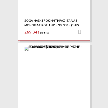
SOGA ΗΛΕΚΤΡΟΚΙΝΗΤΗΡΑΣ ΙΤΑΛΙΑΣ
ΜΟΝΟΦΑΣΙΚΟΣ 1 HP – 90L900 – (1HP)
269.34
Προσθήκη 
€
με ΦΠΑ
Add to Wishlist
Add to Compare