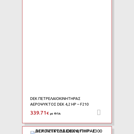
Add to Wishlist
Add to Compare
DEK ΠΕΤΡΕΛΑΙΟΚΙΝΗΤΗΡΑΣ
ΑΕΡΟΨΥΚΤΟΣ DEK 4,2 HP – F210
339.71
Προσθήκη 
€
με ΦΠΑ