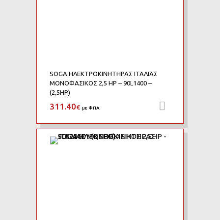
SOGA ΗΛΕΚΤΡΟΚΙΝΗΤΗΡΑΣ ΙΤΑΛΙΑΣ
ΜΟΝΟΦΑΣΙΚΟΣ 2,5 HP – 90L1400 –
(2,5HP)
311.40
Προσθήκη 
€
με ΦΠΑ
Add to Wishlist
Add to Compare