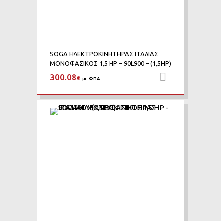
SOGA ΗΛΕΚΤΡΟΚΙΝΗΤΗΡΑΣ ΙΤΑΛΙΑΣ
ΜΟΝΟΦΑΣΙΚΟΣ 1,5 HP – 90L900 – (1,5HP)
300.08
Προσθήκη 
€
με ΦΠΑ
Add to Wishlist
Add to Compare