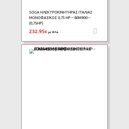
SOGA ΗΛΕΚΤΡΟΚΙΝΗΤΗΡΑΣ ΙΤΑΛΙΑΣ
ΜΟΝΟΦΑΣΙΚΟΣ 0,75 HP – 80M900 –
(0,75HP)
232.95
Προσθήκη 
€
με ΦΠΑ
Add to Wishlist
Add to Compare