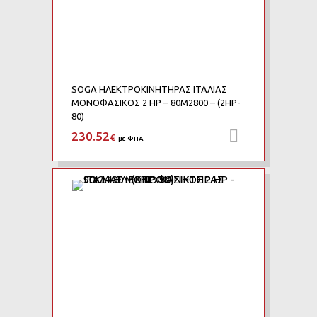
SOGA ΗΛΕΚΤΡΟΚΙΝΗΤΗΡΑΣ ΙΤΑΛΙΑΣ
ΜΟΝΟΦΑΣΙΚΟΣ 2 HP – 80M2800 – (2HP-
80)
230.52
Προσθήκη 
€
με ΦΠΑ
Add to Wishlist
Add to Compare