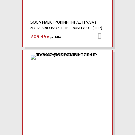
SOGA ΗΛΕΚΤΡΟΚΙΝΗΤΗΡΑΣ ΙΤΑΛΙΑΣ
ΜΟΝΟΦΑΣΙΚΟΣ 1 HP – 80M1400 – (1HP)
209.49
Προσθήκη 
€
με ΦΠΑ
Add to Wishlist
Add to Compare