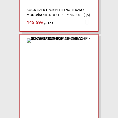
SOGA ΗΛΕΚΤΡΟΚΙΝΗΤΗΡΑΣ ΙΤΑΛΙΑΣ
ΜΟΝΟΦΑΣΙΚΟΣ 0,5 HP – 71M2800 – (0,5)
145.59
Προσθήκη 
€
με ΦΠΑ
Add to Wishlist
Add to Compare