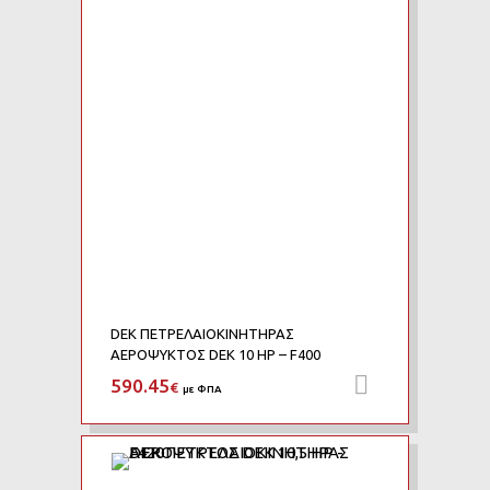
Add to Compare
DEK ΠΕΤΡΕΛΑΙΟΚΙΝΗΤΗΡΑΣ
ΑΕΡΟΨΥΚΤΟΣ DEK 10 HP – F400
590.45
Προσθήκη 
€
με ΦΠΑ
Add to Wishlist