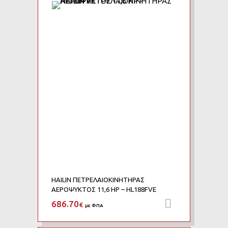
Add to Wishlist
Add to Compare
HAILIN ΠΕΤΡΕΛΑΙΟΚΙΝΗΤΗΡΑΣ
ΑΕΡΟΨΥΚΤΟΣ 11,6 HP – HL188FVE
686.70
Προσθήκη 
€
με ΦΠΑ