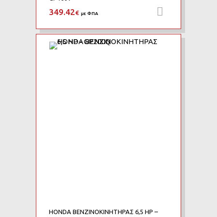
349.42
Προσθήκη 
€
με ΦΠΑ
Add to Wishlist
Add to Compare
HONDA ΒΕΝΖΙΝΟΚΙΝΗΤΗΡΑΣ 6,5 HP –