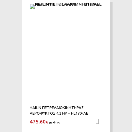
Add to Wishlist
Add to Compare
HAILIN ΠΕΤΡΕΛΑΙΟΚΙΝΗΤΗΡΑΣ
ΑΕΡΟΨΥΚΤΟΣ 4,2 HP – HL170FAE
475.60
Προσθήκη 
€
με ΦΠΑ