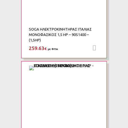
SOGA ΗΛΕΚΤΡΟΚΙΝΗΤΗΡΑΣ ΙΤΑΛΙΑΣ
ΜΟΝΟΦΑΣΙΚΟΣ 1,5 HP – 90S1400 –
(1,5HP)
259.63
Προσθήκη 
€
με ΦΠΑ
Add to Wishlist
Add to Compare