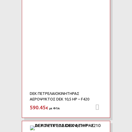
Add to Compare
DEK ΠΕΤΡΕΛΑΙΟΚΙΝΗΤΗΡΑΣ
ΑΕΡΟΨΥΚΤΟΣ DEK 10,5 HP – F420
590.45
Προσθήκη 
€
με ΦΠΑ