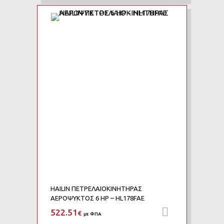
Add to Wishlist
Add to Compare
HAILIN ΠΕΤΡΕΛΑΙΟΚΙΝΗΤΗΡΑΣ
ΑΕΡΟΨΥΚΤΟΣ 6 HP – HL178FAE
522.51
Προσθήκη 
€
με ΦΠΑ