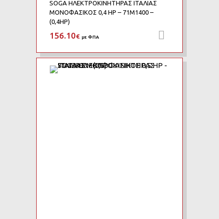
SOGA ΗΛΕΚΤΡΟΚΙΝΗΤΗΡΑΣ ΙΤΑΛΙΑΣ
ΜΟΝΟΦΑΣΙΚΟΣ 0,4 HP – 71M1400 –
(0,4HP)
156.10
Προσθήκη 
€
με ΦΠΑ
Add to Wishlist
Add to Compare