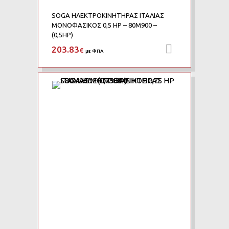
SOGA ΗΛΕΚΤΡΟΚΙΝΗΤΗΡΑΣ ΙΤΑΛΙΑΣ
ΜΟΝΟΦΑΣΙΚΟΣ 0,5 HP – 80M900 –
(0,5HP)
203.83
Προσθήκη 
€
με ΦΠΑ
Add to Wishlist
Add to Compare