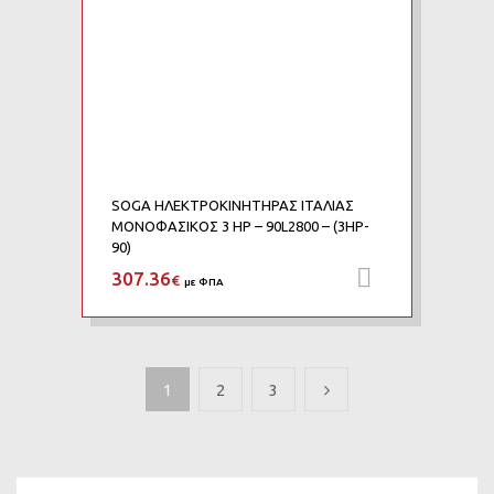
SOGA ΗΛΕΚΤΡΟΚΙΝΗΤΗΡΑΣ ΙΤΑΛΙΑΣ
ΜΟΝΟΦΑΣΙΚΟΣ 3 HP – 90L2800 – (3HP-
90)
307.36
Προσθήκη 
€
με ΦΠΑ
1
2
3