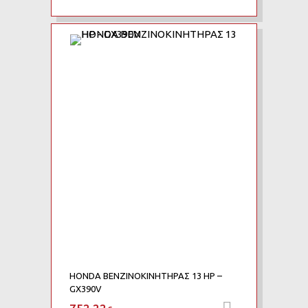
Add to Wishlist
Add to Compare
HONDA ΒΕΝΖΙΝΟΚΙΝΗΤΗΡΑΣ 13 HP –
GX390V
Προσθήκη 