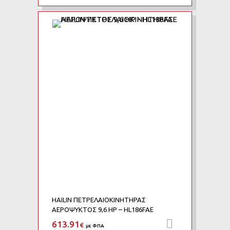
Add to Wishlist
Add to Compare
HAILIN ΠΕΤΡΕΛΑΙΟΚΙΝΗΤΗΡΑΣ
ΑΕΡΟΨΥΚΤΟΣ 9,6 HP – HL186FAE
613.91
Προσθήκη 
€
με ΦΠΑ