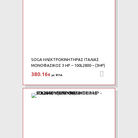
SOGA ΗΛΕΚΤΡΟΚΙΝΗΤΗΡΑΣ ΙΤΑΛΙΑΣ
ΜΟΝΟΦΑΣΙΚΟΣ 3 HP – 100L2800 – (3HP)
380.16
Προσθήκη 
€
με ΦΠΑ
Add to Wishlist
Add to Compare