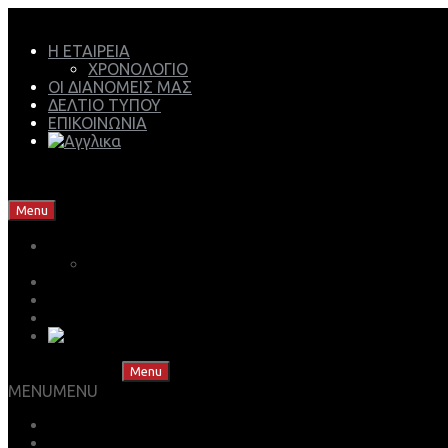
Η ΕΤΑΙΡΕΙΑ
ΧΡΟΝΟΛΟΓΙΟ
ΟΙ ΔΙΑΝΟΜΕΙΣ ΜΑΣ
ΔΕΛΤΙΟ ΤΥΠΟΥ
ΕΠΙΚΟΙΝΩΝΙΑ
Mech Group | Lukoil Lubricants Authorised Business Partner
Skip to content
Menu
Η ΕΤΑΙΡΕΙΑ
ΧΡΟΝΟΛΟΓΙΟ
ΟΙ ΔΙΑΝΟΜΕΙΣ ΜΑΣ
ΔΕΛΤΙΟ ΤΥΠΟΥ
ΕΠΙΚΟΙΝΩΝΙΑ
Skip to content
Menu
MENU
MENU
ΒΡΕΣ ΤΟ ΛΙΠΑΝΤΙΚΟ ΣΟΥ
ΚΑΤΑΣΤΗΜΑ