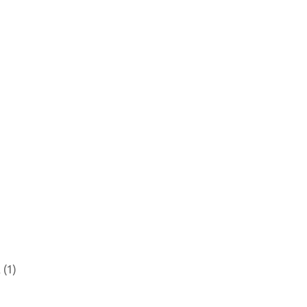
Α
(1)