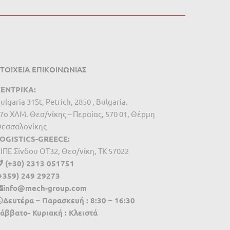
ΤΟΙΧΕΙΑ ΕΠΙΚΟΙΝΩΝΙΑΣ
ΕΝΤΡΙΚΑ:
ulgaria 31St, Petrich, 2850 , Bulgaria.
7ο ΧΛΜ. Θεσ/νίκης – Περαίας, 570 01, Θέρμη
εσσαλονίκης
OGISTICS-GREECE:
IΠΕ Σίνδου ΟΤ32, Θεσ/νίκη, ΤΚ 57022
(+30) 2313 051751
+359) 249 29273
info@mech-group.com
Δευτέρα – Παρασκευή : 8:30 – 16:30
άββατο- Κυριακή : Κλειστά