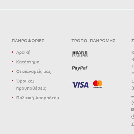
ΠΛΗΡΟΦΟΡΊΕΣ
ΤΡΌΠΟΙ ΠΛΗΡΩΜΉΣ
Σ
Αρχική
Κ
B
Κατάστημα
1
Οι διανομείς μας
Θ
Όροι και
L
προϋποθέσεις
B
Πολιτική Απορρήτου
(
Σ