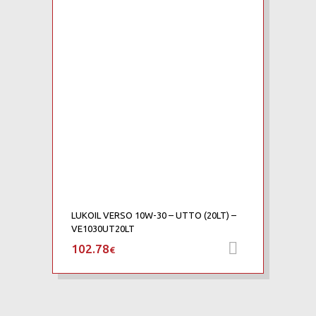
Add to Compare
LUKOIL VERSO 10W-30 – UTTO (20LT) –
VE1030UT20LT
102.78
Προσθήκη 
€