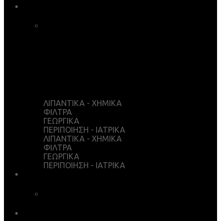
ΚΑΤΑΣΤΗΜΑ
ΚΑΛΑΘΙ ΑΓΟΡΩΝ
ΤΑΜΕΙΟ
WISHLIST
Ο ΛΟΓΑΡΙΑΣΜΟΣ ΜΟΥ
ΛΙΠΑΝΤΙΚΑ - ΧΗΜΙΚΑ
ΦΙΛΤΡΑ
ΓΕΩΡΓΙΚΑ
ΠΕΡΙΠΟΙΗΣΗ - ΙΑΤΡΙΚΑ
ΛΙΠΑΝΤΙΚΑ - ΧΗΜΙΚΑ
ΦΙΛΤΡΑ
ΓΕΩΡΓΙΚΑ
ΠΕΡΙΠΟΙΗΣΗ - ΙΑΤΡΙΚΑ
ΥΠΗΡΕΣΙΕΣ
ΧΗΜΙΚΗ ΑΝΑΛΥΣΗ
ΛΗΨΕΙΣ