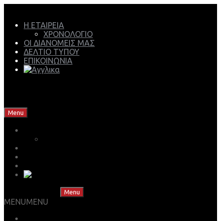
Η ΕΤΑΙΡΕΙΑ
ΧΡΟΝΟΛΟΓΙΟ
ΟΙ ΔΙΑΝΟΜΕΙΣ ΜΑΣ
ΔΕΛΤΙΟ ΤΥΠΟΥ
ΕΠΙΚΟΙΝΩΝΙΑ
Mech Group | Lukoil Lubricants Authorised Business
Partner
Skip to content
Menu
Η ΕΤΑΙΡΕΙΑ
ΧΡΟΝΟΛΟΓΙΟ
ΟΙ ΔΙΑΝΟΜΕΙΣ ΜΑΣ
ΔΕΛΤΙΟ ΤΥΠΟΥ
ΕΠΙΚΟΙΝΩΝΙΑ
Skip to content
Menu
MENU
MENU
ΒΡΕΣ ΤΟ ΛΙΠΑΝΤΙΚΟ ΣΟΥ