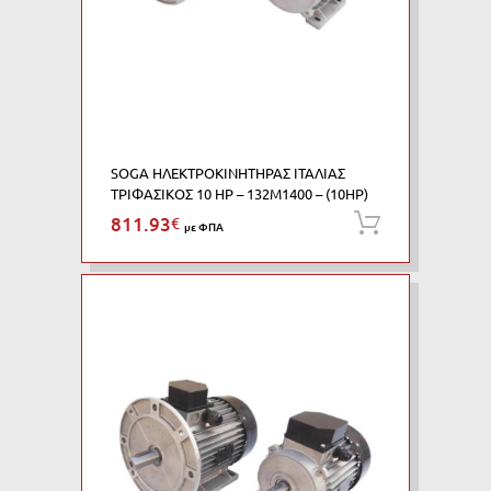
SOGA ΗΛΕΚΤΡΟΚΙΝΗΤΗΡΑΣ ΙΤΑΛΙΑΣ
ΤΡΙΦΑΣΙΚΟΣ 10 HP – 132M1400 – (10HP)
811.93
€
Προσθήκη
με ΦΠΑ