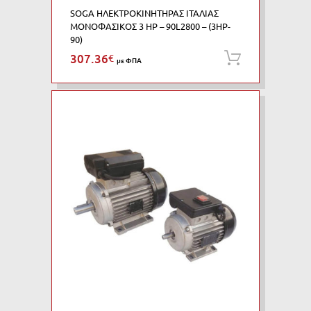
SOGA ΗΛΕΚΤΡΟΚΙΝΗΤΗΡΑΣ ΙΤΑΛΙΑΣ
ΜΟΝΟΦΑΣΙΚΟΣ 3 HP – 90L2800 – (3HP-
90)
307.36
€
Προσθήκη
με ΦΠΑ