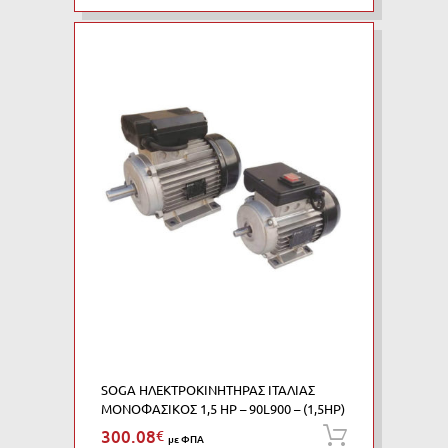
SOGA ΗΛΕΚΤΡΟΚΙΝΗΤΗΡΑΣ ΙΤΑΛΙΑΣ
ΜΟΝΟΦΑΣΙΚΟΣ 1,5 HP – 90L900 – (1,5HP)
300.08
€
Προσθήκη
με ΦΠΑ