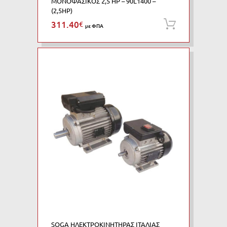
ΜΟΝΟΦΑΣΙΚΟΣ 2,5 HP – 90L1400 –
(2,5HP)
311.40
€
Προσθήκη
με ΦΠΑ
SOGA ΗΛΕΚΤΡΟΚΙΝΗΤΗΡΑΣ ΙΤΑΛΙΑΣ