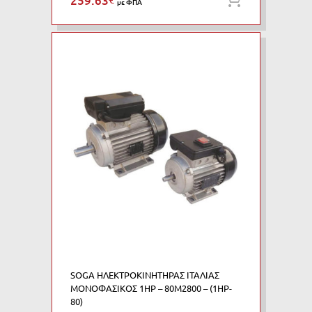
259.63
Προσθήκη
με ΦΠΑ
SOGA ΗΛΕΚΤΡΟΚΙΝΗΤΗΡΑΣ ΙΤΑΛΙΑΣ
ΜΟΝΟΦΑΣΙΚΟΣ 1HP – 80M2800 – (1HP-
80)