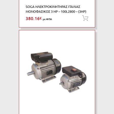
SOGA ΗΛΕΚΤΡΟΚΙΝΗΤΗΡΑΣ ΙΤΑΛΙΑΣ
ΜΟΝΟΦΑΣΙΚΟΣ 3 HP – 100L2800 – (3HP)
380.16
€
Προσθήκη
με ΦΠΑ