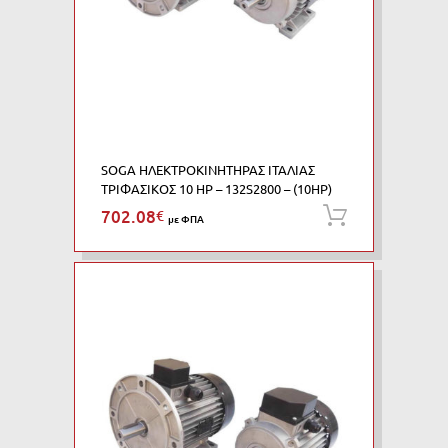
SOGA ΗΛΕΚΤΡΟΚΙΝΗΤΗΡΑΣ ΙΤΑΛΙΑΣ
ΤΡΙΦΑΣΙΚΟΣ 10 HP – 132S2800 – (10HP)
702.08
€
Προσθήκη
με ΦΠΑ