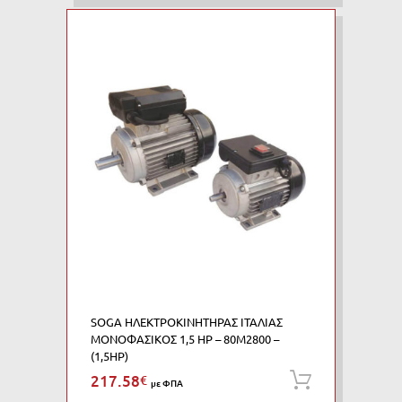
SOGA ΗΛΕΚΤΡΟΚΙΝΗΤΗΡΑΣ ΙΤΑΛΙΑΣ
ΜΟΝΟΦΑΣΙΚΟΣ 1,5 HP – 80M2800 –
(1,5HP)
217.58
€
Προσθήκη
με ΦΠΑ