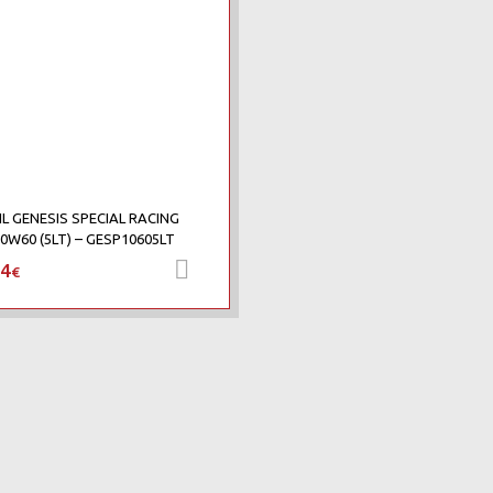
L GENESIS SPECIAL RACING
0W60 (5LT) – GESP10605LT
84
Προσθήκη στο καλάθι
€