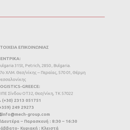
ΤΟΙΧΕΙΑ ΕΠΙΚΟΙΝΩΝΙΑΣ
ΕΝΤΡΙΚΑ:
ulgaria 31St, Petrich, 2850 , Bulgaria.
7ο ΧΛΜ. Θεσ/νίκης – Περαίας, 570 01, Θέρμη
εσσαλονίκης
OGISTICS-GREECE:
IΠΕ Σίνδου ΟΤ32, Θεσ/νίκη, ΤΚ 57022
(+30) 2313 051751
+359) 249 29273
info@mech-group.com
Δευτέρα – Παρασκευή : 8:30 – 16:30
άββατο- Κυριακή : Κλειστά