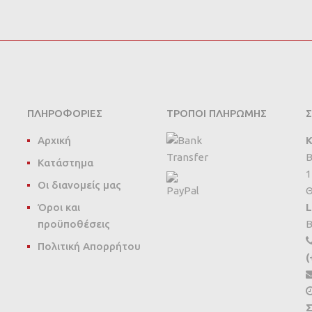
ΠΛΗΡΟΦΟΡΊΕΣ
ΤΡΌΠΟΙ ΠΛΗΡΩΜΉΣ
Σ
Αρχική
Κ
B
Κατάστημα
1
Οι διανομείς μας
Θ
Όροι και
L
προϋποθέσεις
B
Πολιτική Απορρήτου
(
Σ