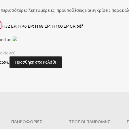
α περισσότερες λεπτομέρειες, προϋποθέσεις και εγκρίσεις παρακα
H 32 EP; H 46 EP; H 68 EP; H 100 EP GR.pdf
nd url:
reviews)
2.59
€
Προσθήκη στο καλάθι
ΠΛΗΡΟΦΟΡΊΕΣ
ΤΡΌΠΟΙ ΠΛΗΡΩΜΉΣ
Σ