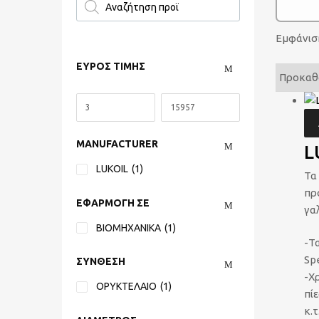
Εμφάνισ
ΕΥΡΟΣ ΤΙΜΗΣ
MANUFACTURER
L
LUKOIL
(1)
Τα
πρ
ΕΦΑΡΜΟΓΗ ΣΕ
γα
ΒΙΟΜΗΧΑΝΙΚΑ
(1)
-Τ
Spe
ΣΥΝΘΕΣΗ
-Χ
ΟΡΥΚΤΕΛΑΙΟ
(1)
πί
κ.τ