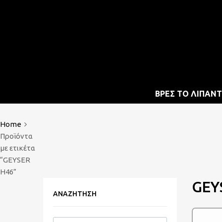
Mech Group | Lukoil 
Skip
ΒΡΕΣ ΤΟ ΛΙΠΑΝΤ
to
content
Home
Προϊόντα
με ετικέτα
“GEYSER
H46”
GEY
ΑΝΑΖΉΤΗΣΗ
Products search