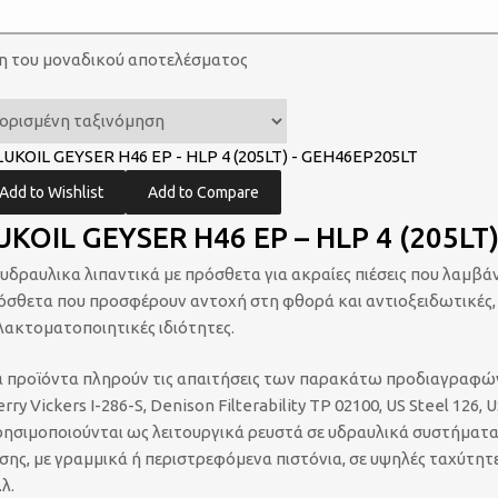
η του μοναδικού αποτελέσματος
Add to Wishlist
Add to Compare
UKOIL GEYSER H46 EP – HLP 4 (205LT
 υδραυλικα λιπαντικά με πρόσθετα για ακραίες πιέσεις που λαμβά
όσθετα που προσφέρουν αντοχή στη φθορά και αντιοξειδωτικές, 
λακτοματοποιητικές ιδιότητες.
α προϊόντα πληρούν τις απαιτήσεις των παρακάτω προδιαγραφών: 
rry Vickers I-286-S, Denison Filterability TP 02100, US Steel 126, 
ρησιμοποιούνται ως λειτουργικά ρευστά σε υδραυλικά συστήματα 
εσης, με γραμμικά ή περιστρεφόμενα πιστόνια, σε υψηλές ταχύτητε
.λ.