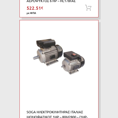
ΑΕΡΟΨΥΚΤΟΣ 6 HP – HL178FAE
522.51
€
Προσθήκη
με ΦΠΑ
SOGA ΗΛΕΚΤΡΟΚΙΝΗΤΗΡΑΣ ΙΤΑΛΙΑΣ
ΜΟΝΟΦΑΣΙΚΟΣ 1HP – 80M2800 – (1HP-