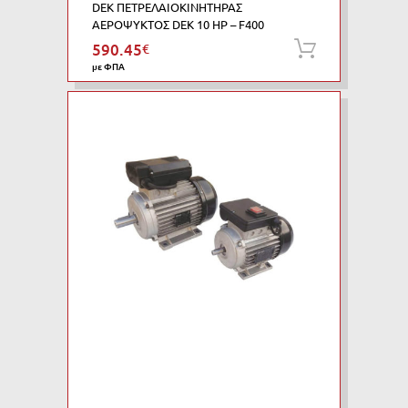
DEK ΠΕΤΡΕΛΑΙΟΚΙΝΗΤΗΡΑΣ
ΑΕΡΟΨΥΚΤΟΣ DEK 10 HP – F400
590.45
€
Προσθήκη
με ΦΠΑ