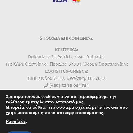
ΣΤΟΙΧΕΙΑ ΕΠΙΚΟΙΝΩΝΙΑΣ
ΚΕΝΤΡΙΚΑ:
Bulgaria 31St, Petrich, 2850 , Bulgaria.
17ο ΧΛΜ. Θεσ/νίκης – Περαίας, 570 01, Θέρμη Θεσσαλονίκης
LOGISTICS-GREECE:
BIΠΕ Σίνδου ΟΤ32, Θεσ/νίκη, ΤΚ 57022
(+30) 2313 051751
(+359) 249 29273
Χρησιμοποιούμε cookies για να σας προσφέρουμε την
info@mech-group.com
καλύτερη εμπειρία στον ιστότοπό μας.
Δευτέρα – Παρασκευή : 8:30 – 16:30
Μπορείτε να μάθετε περισσότερα σχετικά με τα cookies που
χρησιμοποιούμε ή να τα απενεργοποιούμε στις
Σάββατο- Κυριακή : Κλειστά
Ρυθμίσεις
.