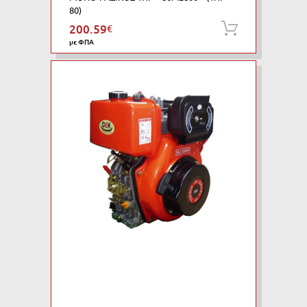
80)
200.59
€
Προσθήκη
με ΦΠΑ