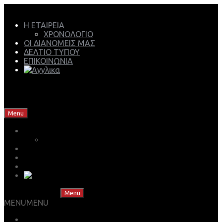
Η ΕΤΑΙΡΕΙΑ
ΧΡΟΝΟΛΟΓΙΟ
ΟΙ ΔΙΑΝΟΜΕΙΣ ΜΑΣ
ΔΕΛΤΙΟ ΤΥΠΟΥ
ΕΠΙΚΟΙΝΩΝΙΑ
Mech Group | Lukoil Lubricants Authorised Business
Partner
Skip to content
Menu
Η ΕΤΑΙΡΕΙΑ
ΧΡΟΝΟΛΟΓΙΟ
ΟΙ ΔΙΑΝΟΜΕΙΣ ΜΑΣ
ΔΕΛΤΙΟ ΤΥΠΟΥ
ΕΠΙΚΟΙΝΩΝΙΑ
Skip to content
Menu
MENU
MENU
ΒΡΕΣ ΤΟ ΛΙΠΑΝΤΙΚΟ ΣΟΥ