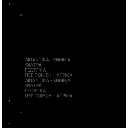
ΚΑΤΑΣΤΗΜΑ
ΚΑΛΑΘΙ ΑΓΟΡΩΝ
ΤΑΜΕΙΟ
WISHLIST
Ο ΛΟΓΑΡΙΑΣΜΟΣ ΜΟΥ
ΛΙΠΑΝΤΙΚΑ - ΧΗΜΙΚΑ
ΦΙΛΤΡΑ
ΓΕΩΡΓΙΚΑ
ΠΕΡΙΠΟΙΗΣΗ - ΙΑΤΡΙΚΑ
ΛΙΠΑΝΤΙΚΑ - ΧΗΜΙΚΑ
ΦΙΛΤΡΑ
ΓΕΩΡΓΙΚΑ
ΠΕΡΙΠΟΙΗΣΗ - ΙΑΤΡΙΚΑ
ΥΠΗΡΕΣΙΕΣ
ΧΗΜΙΚΗ ΑΝΑΛΥΣΗ
ΛΗΨΕΙΣ