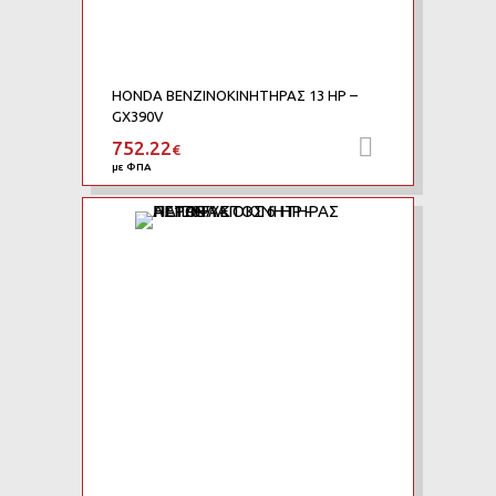
HONDA ΒΕΝΖΙΝΟΚΙΝΗΤΗΡΑΣ 13 HP –
GX390V
752.22
Προσθήκη 
€
με ΦΠΑ
Add to Wishlist
Add to Compare