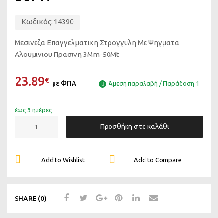
Κωδικός:
14390
Μεσινεζα Επαγγελματικη Στρογγυλη Με Ψηγματα
Αλουμινιου Πρασινη 3Mm-50Mt
23.89
€
με ΦΠΑ
Άμεση παραλαβή / Παράδοση 1
έως 3 ημέρες
Μ
Προσθήκη στο καλάθι
Ε
Σ
Ι
Add to Wishlist
Add to Compare
Ν
Ε
Ζ
SHARE (0)
Α
Θ