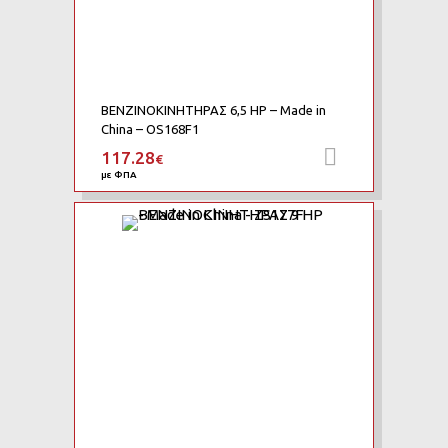
ΒΕΝΖΙΝΟΚΙΝΗΤΗΡΑΣ 6,5 HP – Made in
China – OS168F1
117.28
Προσθήκη 
€
με ΦΠΑ
Add to Wishlist
Add to Compare