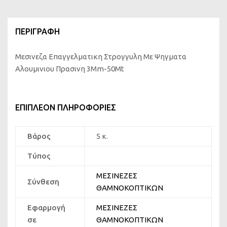
Α
Μ
ΠΕΡΙΓΡΑΦΉ
Ν
Ο
Μεσινεζα Επαγγελματικη Στρογγυλη Με Ψηγματα
Κ
Αλουμινιου Πρασινη 3Mm-50Mt
Ο
Π
Τ
Ι
ΕΠΙΠΛΈΟΝ ΠΛΗΡΟΦΟΡΊΕΣ
Κ
Ω
Βάρος
5 κ.
Ν
3
Τύπος
M
ΜΕΣΙΝΕΖΕΣ
m
Σύνθεση
ΘΑΜΝΟΚΟΠΤΙΚΩΝ
-
5
Εφαρμογή
ΜΕΣΙΝΕΖΕΣ
0
σε
ΘΑΜΝΟΚΟΠΤΙΚΩΝ