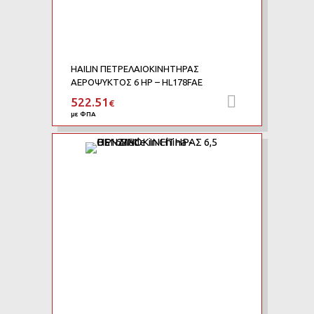
HAILIN ΠΕΤΡΕΛΑΙΟΚΙΝΗΤΗΡΑΣ
ΑΕΡΟΨΥΚΤΟΣ 6 HP – HL178FAE
522.51
Προσθήκη 
€
με ΦΠΑ
Add to Wishlist
Add to Compare