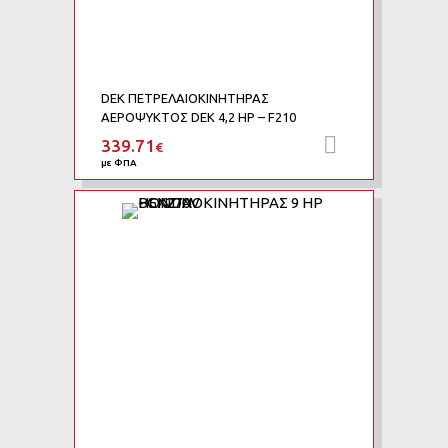
DEK ΠΕΤΡΕΛΑΙΟΚΙΝΗΤΗΡΑΣ
ΑΕΡΟΨΥΚΤΟΣ DEK 4,2 HP – F210
339.71
Προσθήκη 
€
με ΦΠΑ
Add to Wishlist
Add to Compare