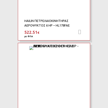
HAILIN ΠΕΤΡΕΛΑΙΟΚΙΝΗΤΗΡΑΣ
ΑΕΡΟΨΥΚΤΟΣ 6 HP – HL178FAE
522.51
Προσθήκη 
€
με ΦΠΑ
Add to Wishlist
Add to Compare