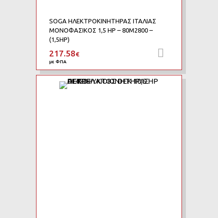
SOGA ΗΛΕΚΤΡΟΚΙΝΗΤΗΡΑΣ ΙΤΑΛΙΑΣ
ΜΟΝΟΦΑΣΙΚΟΣ 1,5 HP – 80M2800 –
(1,5HP)
217.58
Προσθήκη 
€
με ΦΠΑ
Add to Wishlist
Add to Compare