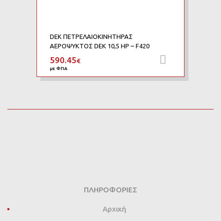
DEK ΠΕΤΡΕΛΑΙΟΚΙΝΗΤΗΡΑΣ
ΑΕΡΟΨΥΚΤΟΣ DEK 10,5 HP – F420
590.45
Προσθήκη 
€
με ΦΠΑ
ΠΛΗΡΟΦΟΡΊΕΣ
Αρχική