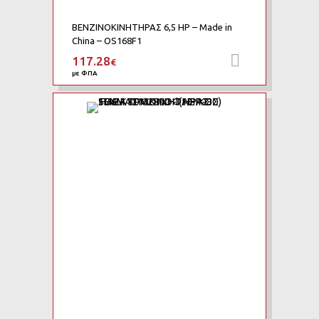
ΒΕΝΖΙΝΟΚΙΝΗΤΗΡΑΣ 6,5 HP – Made in
China – OS168F1
117.28
Προσθήκη 
€
με ΦΠΑ
Add to Wishlist
Add to Compare