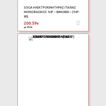
SOGA ΗΛΕΚΤΡΟΚΙΝΗΤΗΡΑΣ ΙΤΑΛΙΑΣ
ΜΟΝΟΦΑΣΙΚΟΣ 1HP – 80M2800 – (1HP-
80)
200.59
Προσθήκη 
€
με ΦΠΑ
Add to Wishlist
Add to Compare