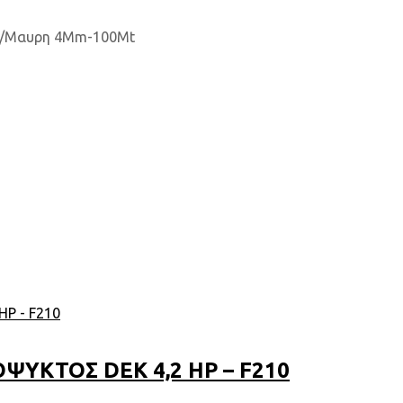
λι/Μαυρη 4Mm-100Mt
ΥΚΤΟΣ DEK 4,2 HP – F210