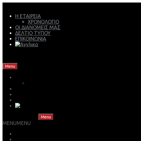
Η ΕΤΑΙΡΕΙΑ
ΧΡΟΝΟΛΟΓΙΟ
ΟΙ ΔΙΑΝΟΜΕΙΣ ΜΑΣ
ΔΕΛΤΙΟ ΤΥΠΟΥ
ΕΠΙΚΟΙΝΩΝΙΑ
Mech Group | Lukoil Lubricants Authorised Business Partner
Skip to content
Menu
Η ΕΤΑΙΡΕΙΑ
ΧΡΟΝΟΛΟΓΙΟ
ΟΙ ΔΙΑΝΟΜΕΙΣ ΜΑΣ
ΔΕΛΤΙΟ ΤΥΠΟΥ
ΕΠΙΚΟΙΝΩΝΙΑ
Skip to content
Menu
MENU
MENU
ΒΡΕΣ ΤΟ ΛΙΠΑΝΤΙΚΟ ΣΟΥ
ΚΑΤΑΣΤΗΜΑ