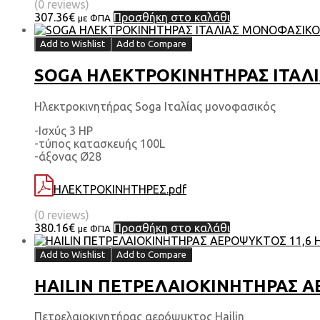
(0 reviews)
307.36
€
Προσθήκη στο καλάθι
με ΦΠΑ
Add to Wishlist
Add to Compare
SOGA ΗΛΕΚΤΡΟΚΙΝΗΤΗΡΑΣ ΙΤΑΛΙΑ
Ηλεκτροκινητήρας Soga Ιταλίας μονοφασικός
-Ισχύς 3 HP
-τύπος κατασκευής 100L
-άξονας Ø28
ΗΛΕΚΤΡΟΚΙΝΗΤΗΡΕΣ.pdf
(0 reviews)
380.16
€
Προσθήκη στο καλάθι
με ΦΠΑ
Add to Wishlist
Add to Compare
HAILIN ΠΕΤΡΕΛΑΙΟΚΙΝΗΤΗΡΑΣ ΑΕ
Πετρελαιοκινητήρας αερόψυκτος Hailin