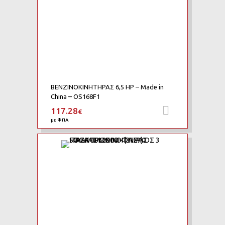
ΒΕΝΖΙΝΟΚΙΝΗΤΗΡΑΣ 6,5 HP – Made in
China – OS168F1
117.28
Προσθήκη 
€
με ΦΠΑ
Add to Wishlist
Add to Compare