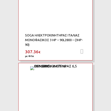
SOGA ΗΛΕΚΤΡΟΚΙΝΗΤΗΡΑΣ ΙΤΑΛΙΑΣ
ΜΟΝΟΦΑΣΙΚΟΣ 3 HP – 90L2800 – (3HP-
90)
307.36
Προσθήκη 
€
με ΦΠΑ
Add to Wishlist
Add to Compare