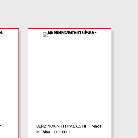
Add to Wishlist
Add to Wishlist
Add to Compare
Add to Compare
 –
ΒΕΝΖΙΝΟΚΙΝΗΤΗΡΑΣ 6,5 HP – Made
in China – OS168F1