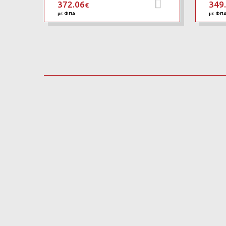
372.06
349
Προσθήκη στο
€
με ΦΠΑ
με ΦΠ