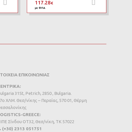
117.28
Προσθήκη στο καλάθι
Προσθήκη στ
€
με ΦΠΑ
ΤΟΙΧΕΙΑ ΕΠΙΚΟΙΝΩΝΙΑΣ
ΕΝΤΡΙΚΑ:
ulgaria 31St, Petrich, 2850 , Bulgaria.
7ο ΧΛΜ. Θεσ/νίκης – Περαίας, 570 01, Θέρμη
εσσαλονίκης
OGISTICS-GREECE:
IΠΕ Σίνδου ΟΤ32, Θεσ/νίκη, ΤΚ 57022
(+30) 2313 051751