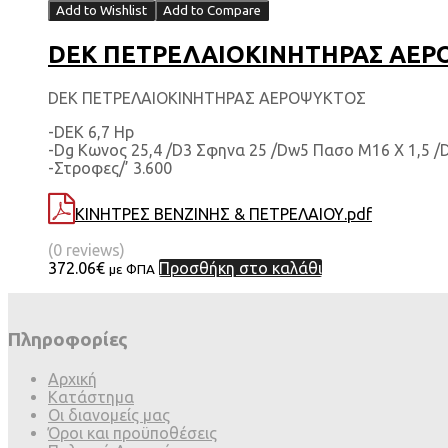
Add to Wishlist
Add to Compare
DEK ΠΕΤΡΕΛΑΙΟΚΙΝΗΤΗΡΑΣ ΑΕΡΟΨ
DEK ΠΕΤΡΕΛΑΙΟΚΙΝΗΤΗΡΑΣ ΑΕΡΟΨΥΚΤΟΣ
-DEK 6,7 Hp
-Dg Κωνος 25,4 /D3 Σφηνα 25 /Dw5 Πασο M16 X 1,5 /
-Στροφες/’ 3.600
ΚΙΝΗΤΡΕΣ ΒΕΝΖΙΝΗΣ & ΠΕΤΡΕΛΑΙΟΥ.pdf
(0 reviews)
372.06
€
Προσθήκη στο καλάθι
με ΦΠΑ
Πληροφορίες
Αρχική
Κατάστημα
Οι διανομείς μας
Όροι και προϋποθέσεις