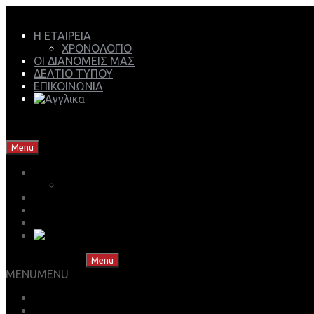
Η ΕΤΑΙΡΕΙΑ
ΧΡΟΝΟΛΟΓΙΟ
ΟΙ ΔΙΑΝΟΜΕΙΣ ΜΑΣ
ΔΕΛΤΙΟ ΤΥΠΟΥ
ΕΠΙΚΟΙΝΩΝΙΑ
Mech Group | Lukoil Lubricants Authorised Business Partner
Skip to content
Menu
Η ΕΤΑΙΡΕΙΑ
ΧΡΟΝΟΛΟΓΙΟ
ΟΙ ΔΙΑΝΟΜΕΙΣ ΜΑΣ
ΔΕΛΤΙΟ ΤΥΠΟΥ
ΕΠΙΚΟΙΝΩΝΙΑ
Skip to content
Menu
MENU
MENU
ΒΡΕΣ ΤΟ ΛΙΠΑΝΤΙΚΟ ΣΟΥ
ΚΑΤΑΣΤΗΜΑ