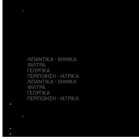
ΚΑΛΑΘΙ ΑΓΟΡΩΝ
ΤΑΜΕΙΟ
WISHLIST
Ο ΛΟΓΑΡΙΑΣΜΟΣ ΜΟΥ
ΛΙΠΑΝΤΙΚΑ - ΧΗΜΙΚΑ
ΦΙΛΤΡΑ
ΓΕΩΡΓΙΚΑ
ΠΕΡΙΠΟΙΗΣΗ - ΙΑΤΡΙΚΑ
ΛΙΠΑΝΤΙΚΑ - ΧΗΜΙΚΑ
ΦΙΛΤΡΑ
ΓΕΩΡΓΙΚΑ
ΠΕΡΙΠΟΙΗΣΗ - ΙΑΤΡΙΚΑ
ΥΠΗΡΕΣΙΕΣ
ΧΗΜΙΚΗ ΑΝΑΛΥΣΗ
ΛΗΨΕΙΣ
EARTH MATTERS