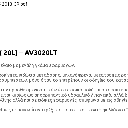
 2013 GR.pdf
 20L) – AV3020LT
έλαιο με μεγάλη γκάμα εφαρμογών.
χειροκίνητα κιβώτια μετάδοσης, μηχανόφρενα, μετατροπείς ρ
εροσυμπιεστών, μόνο όταν το επιτρέπουν οι οδηγίες του κατα
την προσθήκη ενισχυτικών έχει φυσικό πολύτυπο χαρακτήρα 
είται κυρίως ως απορρυπαντικό υδραυλικό λιπαντικό, αλλά βρ
ίνης αλλά και σε ειδικές εφαρμογές, σύμφωνα με τις οδηγί
ρίσεις παρακαλώ ανατρέξτε στο σχετικό τεχνικό φυλλάδιο (T