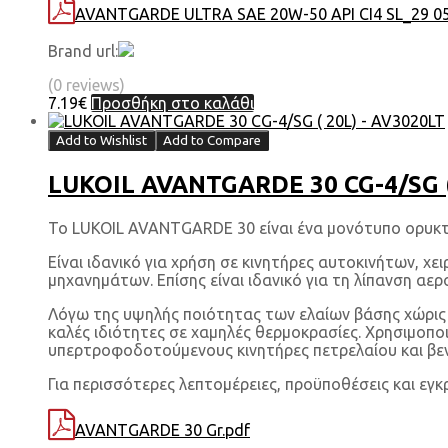
AVANTGARDE ULTRA SAE 20W-50 API CI4 SL_29 05
Brand url:
(0 reviews)
7.19
€
Προσθήκη στο καλάθι
Add to Wishlist
Add to Compare
LUKOIL AVANTGARDE 30 CG-4/SG (
Το LUKOIL AVANTGARDE 30 είναι ένα μονότυπο ορυκτ
Είναι ιδανικό για χρήση σε κινητήρες αυτοκινήτων, 
μηχανημάτων. Επίσης είναι ιδανικό για τη λίπανση α
Λόγω της υψηλής ποιότητας των ελαίων βάσης χώρις 
καλές ιδιότητες σε χαμηλές θερμοκρασίες. Χρησιμοποι
υπερτροφοδοτούμενους κινητήρες πετρελαίου και βενζ
Για περισσότερες λεπτομέρειες, προϋποθέσεις και εγκ
AVANTGARDE 30 Gr.pdf