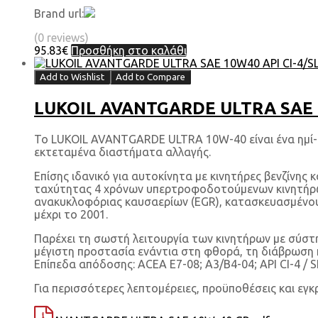
Brand url:
(0 reviews)
95.83
€
Προσθήκη στο καλάθι
Add to Wishlist
Add to Compare
LUKOIL AVANTGARDE ULTRA SAE 10
Το LUKOIL AVANTGARDE ULTRA 10W-40 είναι ένα ημί-σ
εκτεταμένα διαστήματα αλλαγής.
Επίσης ιδανικό για αυτοκίνητα με κινητήρες βενζίνη
ταχύτητας 4 χρόνων υπερτροφοδοτούμενων κινητήρων συμ
ανακυκλοφόριας καυσαερίων (EGR), κατασκευασμένους
μέχρι το 2001.
Παρέχει τη σωστή λειτουργία των κινητήρων με σύστ
μέγιστη προστασία ενάντια στη φθορά, τη διάβρωση κ
Επίπεδα απόδοσης: ACEA E7-08; A3/B4-04; API CI-4 / S
Για περισσότερες λεπτομέρειες, προϋποθέσεις και εγκ