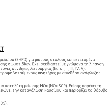
LT
λαίου (SHPD) για μικτούς στόλους και εκτεταμένα
ησης σωματιδίων. Έχει σχεδιαστεί με γνώμονα τη λίπανση
υνθήκες λειτουργίας (Euro I, II, III, IV, V),
ερτροφοδοτούμενους κινητήρες με σπινθήρα ανάφλεξης
μα καταλύτη μείωσης NOx (NOx SCR). Επίσης παρέχει τη
ιώνει την κατανάλωση καυσίμου και περιορίζει το θόρυβο.
DS).