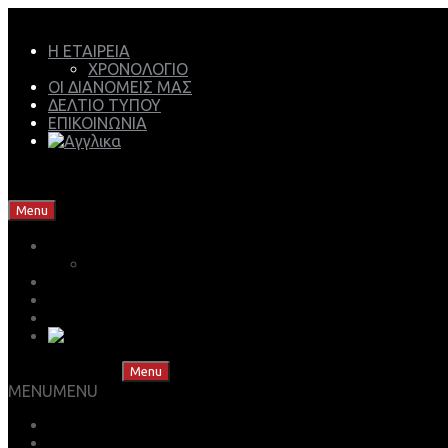
Η ΕΤΑΙΡΕΙΑ
ΧΡΟΝΟΛΟΓΙΟ
ΟΙ ΔΙΑΝΟΜΕΙΣ ΜΑΣ
ΔΕΛΤΙΟ ΤΥΠΟΥ
ΕΠΙΚΟΙΝΩΝΙΑ
Mech Group | Lukoil Lubricants Authorised Business Partner
Skip to content
Menu
Η ΕΤΑΙΡΕΙΑ
ΧΡΟΝΟΛΟΓΙΟ
ΟΙ ΔΙΑΝΟΜΕΙΣ ΜΑΣ
ΔΕΛΤΙΟ ΤΥΠΟΥ
ΕΠΙΚΟΙΝΩΝΙΑ
Skip to content
Menu
MENU
MENU
ΒΡΕΣ ΤΟ ΛΙΠΑΝΤΙΚΟ ΣΟΥ
ΚΑΤΑΣΤΗΜΑ