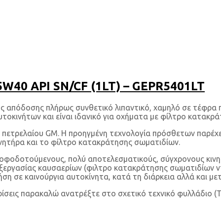
5W40 API SN/CF (1LT) – GEPR5401LT
ής απόδοσης πλήρως συνθετικό λιπαντικό, χαμηλό σε τέφρα 
υτοκινήτων και είναι ιδανικό για οχήματα με φίλτρο κατακρ
ς πετρελαίου GM. Η προηγμένη τεχνολογία πρόσθετων παρέχει
ινητήρα και το φίλτρο κατακράτησης σωματιδίων.
ροφοδοτούμενους, πολύ αποτελεσματικούς, σύγχρονους κινητή
εξεργασίας καυσαερίων (φιλτρο κατακράτησης σωματιδίων ντ
ήση σε καινούργια αυτοκίνητα, κατά τη διάρκεια αλλά και με
ρίσεις παρακαλώ ανατρέξτε στο σχετικό τεχνικό φυλλάδιο (T