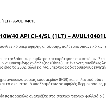
W40 API CI-4/SL (1LT) – AVUL10401
υνθετικό υπερ υψηλής απόδοσης, πολύτυπο λιπαντικό κινητ
ς και πετρελαίου χώρις φίλτρο κατακράτησης σωματιδίων. Έχ
πιεσμένης ανάφλεξης (Diesel), με έντονες συνθήκες λειτουργ
 έως το 2002, αλλά και για υπερτροφοδοτούμενους κινητήρ
ημα ανακυκλοφορίας καυσαερίων (EGR) και επιλεκτικό σύστη
αι το σχηματισμό υπολλειμάτων σε υψηλές θερμοκρασίες, με
L.
ρίσεις παρακαλώ ανατρέξτε στο σχετικό τεχνικό φυλλάδιο (T