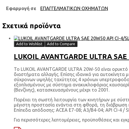
Εφαρμογή σε
ΕΠΑΓΓΕΛΜΑΤΙΚΩΝ ΟΧΗΜΑΤΩΝ
Σχετικά προϊόντα
Add to Wishlist
Add to Compare
LUKOIL AVANTGARDE ULTRA SAE 20
Το LUKOIL AVANTGARDE ULTRA 20W-50 είναι ορυκτό υπ
διαστήματα αλλαγής. Επίσης ιδανικό για αυτοκίνητα μ
σύχρονων υψηλής ταχύτητας 4 χρόνων υπερτροφοδοτούμε
εξοπλισμένους με σύστημα ανακυκλοφόριας καυσαερί
(Βενζίνης), κατασκευασμένους μέχρι το 2001.
Παρέχει τη σωστή λειτουργία των κινητήρων με σύστ
μέγιστη προστασία ενάντια στη φθορά, τη διάβρωση κ
Επίπεδα απόδοσης: ACEA E7-08; A3/B4-04; API CI-4 / S
Για περισσότερες λεπτομέρειες, προϋποθέσεις και εγκ