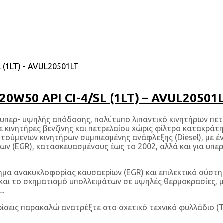
W50 API CI-4/SL (1LT) – AVUL20501
ερ- υψηλής απόδοσης, πολύτυπο λιπαντικό κινητήρων πετρε
ε κινητήρες βενζίνης και πετρελαίου χώρις φίλτρο κατακράτ
νων κινητήρων συμπιεσμένης ανάφλεξης (Diesel), με έντονες σ
ων (EGR), κατασκευασμένους έως το 2002, αλλά και για υπ
ημα ανακυκλοφορίας καυσαερίων (EGR) και επιλεκτικό σύστη
αι το σχηματισμό υπολλειμάτων σε υψηλές θερμοκρασίες, με
L.
ρίσεις παρακαλώ ανατρέξτε στο σχετικό τεχνικό φυλλάδιο (T