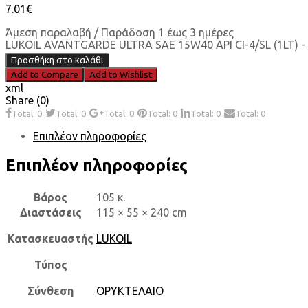
7.01
€
Άμεση παραλαβή / Παράδοση 1 έως 3 ημέρες
LUKOIL AVANTGARDE ULTRA SAE 15W40 API CI-4/SL (1LT) 
Προσθήκη στο καλάθι
Add to Compare
Add to Wishlist
xml
Share (0)
Total: 0
Total: 0
Total: 0
Total: 0
Total: 0
Total: 0
Επιπλέον πληροφορίες
Επιπλέον πληροφορίες
Βάρος
105 κ.
Διαστάσεις
115 × 55 × 240 cm
Κατασκευαστής
LUKOIL
Τύπος
Σύνθεση
ΟΡΥΚΤΕΛΑΙΟ