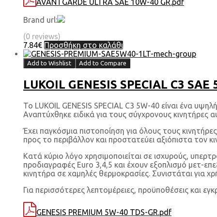
AVANTGARDE ULTRA SAE 10W-40 GR.pdf
Brand url:
(0 reviews)
7.84
€
Προσθήκη στο καλάθι
Add to Wishlist
Add to Compare
LUKOIL GENESIS SPECIAL C3 SAE 
To LUKOIL GENESIS SPECIAL C3 5W-40 είναι ένα υψηλ
Αναπτύχθηκε ειδικά για τους σύγχρονους κινητήρες α
Έχει παγκόσμια πιστοποίηση για όλους τους κινητήρε
προς το περιβάλλον και προστατεύει αξιόπιστα τον κ
Κατά κύριο λόγο χρησιμοποιείται σε ισχυρούς, υπερτ
προδιαγραφές Euro 3,4,5 και έχουν εξοπλισμό μετ-επ
κινητήρα σε χαμηλές θερμοκρασίες. Συνιστάται για χρ
Για περισσότερες λεπτομέρειες, προϋποθέσεις και εγκ
GENESIS PREMIUM 5W-40 TDS-GR.pdf