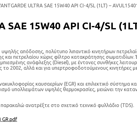
VANTGARDE ULTRA SAE 15W40 API CI-4/SL (1LT) – AVUL1540
SAE 15W40 API CI-4/SL (1LT
υψηλής απόδοσης, πολύτυπο λιπαντικό κινητήρων πετρελαίο
ίνης και πετρελαίου χώρις φίλτρο κατακράτησης σωματιδίων.
ένης ανάφλεξης (Diesel), με έντονες συνθήκες λειτουργίας (
το 2002, αλλά και για υπερτροφοδοτούμενους κινητήρες με
ακυκλοφορίας καυσαερίων (EGR) και επιλεκτικό σύστημα κατ
ισμό υπολλειμάτων υψηλές θερμοκρασίες, μειώνει την καταν
ς παρακαλώ ανατρέξτε στο σχετικό τεχνικό φυλλάδιο (TDS).
 GR.pdf