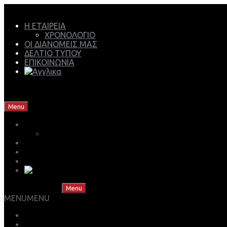
Η ΕΤΑΙΡΕΙΑ
ΧΡΟΝΟΛΟΓΙΟ
ΟΙ ΔΙΑΝΟΜΕΙΣ ΜΑΣ
ΔΕΛΤΙΟ ΤΥΠΟΥ
ΕΠΙΚΟΙΝΩΝΙΑ
Mech Group | Lukoil Lubricants Authorised Business Partner
Skip to content
Menu
Η ΕΤΑΙΡΕΙΑ
ΧΡΟΝΟΛΟΓΙΟ
ΟΙ ΔΙΑΝΟΜΕΙΣ ΜΑΣ
ΔΕΛΤΙΟ ΤΥΠΟΥ
ΕΠΙΚΟΙΝΩΝΙΑ
Skip to content
Menu
MENU
MENU
ΒΡΕΣ ΤΟ ΛΙΠΑΝΤΙΚΟ ΣΟΥ
ΚΑΤΑΣΤΗΜΑ