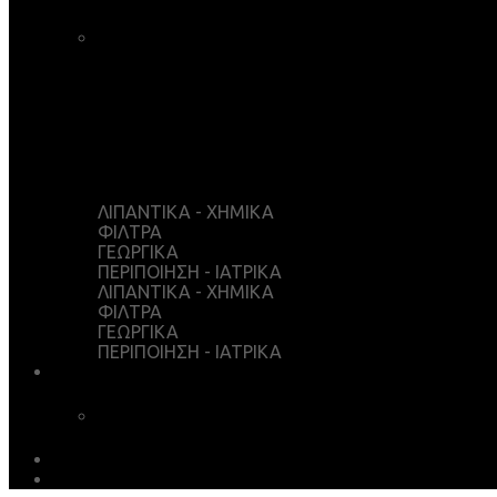
ΚΑΛΑΘΙ ΑΓΟΡΩΝ
ΤΑΜΕΙΟ
WISHLIST
Ο ΛΟΓΑΡΙΑΣΜΟΣ ΜΟΥ
ΛΙΠΑΝΤΙΚΑ - ΧΗΜΙΚΑ
ΦΙΛΤΡΑ
ΓΕΩΡΓΙΚΑ
ΠΕΡΙΠΟΙΗΣΗ - ΙΑΤΡΙΚΑ
ΛΙΠΑΝΤΙΚΑ - ΧΗΜΙΚΑ
ΦΙΛΤΡΑ
ΓΕΩΡΓΙΚΑ
ΠΕΡΙΠΟΙΗΣΗ - ΙΑΤΡΙΚΑ
ΥΠΗΡΕΣΙΕΣ
ΧΗΜΙΚΗ ΑΝΑΛΥΣΗ
ΛΗΨΕΙΣ
EARTH MATTERS