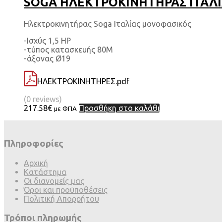
SOGA ΗΛΕΚΤΡΟΚΙΝΗΤΗΡΑΣ ΙΤΑΛΙΑΣ
Ηλεκτροκινητήρας Soga Ιταλίας μονοφασικός
-Ισχύς 1,5 HP
-τύπος κατασκευής 80Μ
-άξονας Ø19
ΗΛΕΚΤΡΟΚΙΝΗΤΗΡΕΣ.pdf
(0 reviews)
217.58
€
Προσθήκη στο καλάθι
με ΦΠΑ
Πληροφορίες
Αρχική
Κατάστημα
Οι διανομείς μας
Όροι και προϋποθέσεις
Πολιτική Απορρήτου
Τρόποι πληρωμής