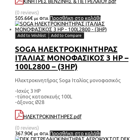
ΚΙΝΗΤΡΕΣ ΒΕΝΖΙΝΗΣ & ΠΕΤΡΕΛΑΙΟΥ.pdf
(0 reviews)
505.66
€
Προσθήκη στο καλάθι
με ΦΠΑ
Add to Wishlist
Add to Compare
SOGA ΗΛΕΚΤΡΟΚΙΝΗΤΗΡΑΣ
ΙΤΑΛΙΑΣ ΜΟΝΟΦΑΣΙΚΟΣ 3 HP –
100L2800 – (3HP)
Ηλεκτροκινητήρας Soga Ιταλίας μονοφασικός
-Ισχύς 3 HP
-τύπος κατασκευής 100L
-άξονας Ø28
ΗΛΕΚΤΡΟΚΙΝΗΤΗΡΕΣ.pdf
(0 reviews)
367.90
€
Προσθήκη στο καλάθι
με ΦΠΑ