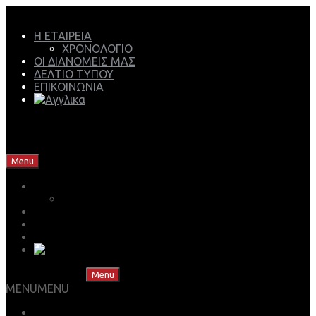
Η ΕΤΑΙΡΕΙΑ
ΧΡΟΝΟΛΟΓΙΟ
ΟΙ ΔΙΑΝΟΜΕΙΣ ΜΑΣ
ΔΕΛΤΙΟ ΤΥΠΟΥ
ΕΠΙΚΟΙΝΩΝΙΑ
Mech Group | Lukoil Lubricants Authorised Business
Partner
Skip to content
Menu
Η ΕΤΑΙΡΕΙΑ
ΧΡΟΝΟΛΟΓΙΟ
ΟΙ ΔΙΑΝΟΜΕΙΣ ΜΑΣ
ΔΕΛΤΙΟ ΤΥΠΟΥ
ΕΠΙΚΟΙΝΩΝΙΑ
Skip to content
Menu
MENU
MENU
ΒΡΕΣ ΤΟ ΛΙΠΑΝΤΙΚΟ ΣΟΥ