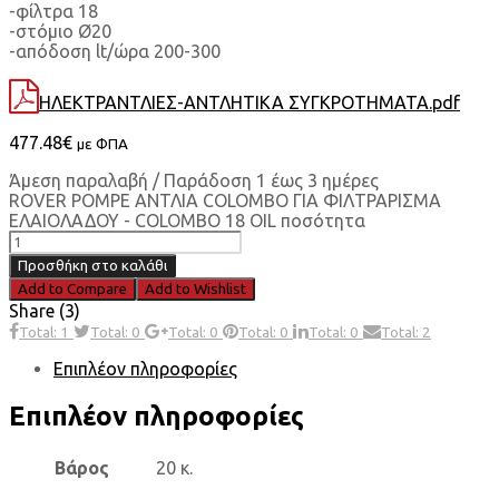
-φίλτρα 18
-στόμιο Ø20
-απόδοση lt/ώρα 200-300
ΗΛΕΚΤΡΑΝΤΛΙΕΣ-ΑΝΤΛΗΤΙΚΑ ΣΥΓΚΡΟΤΗΜΑΤΑ.pdf
477.48
€
με ΦΠΑ
Άμεση παραλαβή / Παράδοση 1 έως 3 ημέρες
ROVER POMPE ΑΝΤΛΙΑ COLOMBO ΓΙΑ ΦΙΛΤΡΑΡΙΣΜΑ
ΕΛΑΙΟΛΑΔΟΥ - COLOMBO 18 OIL ποσότητα
Προσθήκη στο καλάθι
Add to Compare
Add to Wishlist
Share (3)
Total: 1
Total: 0
Total: 0
Total: 0
Total: 0
Total: 2
Επιπλέον πληροφορίες
Επιπλέον πληροφορίες
Βάρος
20 κ.