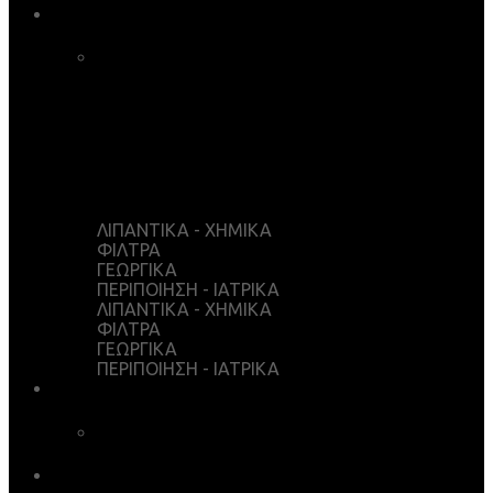
ΚΑΤΑΣΤΗΜΑ
ΚΑΛΑΘΙ ΑΓΟΡΩΝ
ΤΑΜΕΙΟ
WISHLIST
Ο ΛΟΓΑΡΙΑΣΜΟΣ ΜΟΥ
ΛΙΠΑΝΤΙΚΑ - ΧΗΜΙΚΑ
ΦΙΛΤΡΑ
ΓΕΩΡΓΙΚΑ
ΠΕΡΙΠΟΙΗΣΗ - ΙΑΤΡΙΚΑ
ΛΙΠΑΝΤΙΚΑ - ΧΗΜΙΚΑ
ΦΙΛΤΡΑ
ΓΕΩΡΓΙΚΑ
ΠΕΡΙΠΟΙΗΣΗ - ΙΑΤΡΙΚΑ
ΥΠΗΡΕΣΙΕΣ
ΧΗΜΙΚΗ ΑΝΑΛΥΣΗ
ΛΗΨΕΙΣ