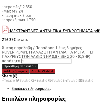
-στροφές/’ 2.850
-Max MY 24
-πίεση max 2 bar
-παροχή max 1.750
ΗΛΕΚΤΡΑΝΤΛΙΕΣ-ΑΝΤΛΗΤΙΚΑ ΣΥΓΚΡΟΤΗΜΑΤΑ.pdf
216.37
€
με ΦΠΑ
Άμεση παραλαβή / Παράδοση 1 έως 3 ημέρες
ROVER POMPE ΓΡΑΝΑΖΩΤΗ ΑΝΤΛΙΑ ΓΙΑ ΜΕΤΑΓΓΙΣΗ
ΠΑΧΥΡΕΥΣΤΩΝ ΛΑΔΙΩΝ HP 0,8 - BE-G 20 - (0,8HP)
ποσότητα
Προσθήκη στο καλάθι
Add to Compare
Add to Wishlist
Share (0)
Total: 0
Total: 0
Total: 0
Total: 0
Total: 0
Total: 0
Επιπλέον πληροφορίες
Επιπλέον πληροφορίες