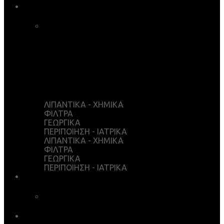
ΚΑΤΑΣΤΗΜΑ
ΚΑΛΑΘΙ ΑΓΟΡΩΝ
ΤΑΜΕΙΟ
WISHLIST
Ο ΛΟΓΑΡΙΑΣΜΟΣ ΜΟΥ
ΛΙΠΑΝΤΙΚΑ - ΧΗΜΙΚΑ
ΦΙΛΤΡΑ
ΓΕΩΡΓΙΚΑ
ΠΕΡΙΠΟΙΗΣΗ - ΙΑΤΡΙΚΑ
ΛΙΠΑΝΤΙΚΑ - ΧΗΜΙΚΑ
ΦΙΛΤΡΑ
ΓΕΩΡΓΙΚΑ
ΠΕΡΙΠΟΙΗΣΗ - ΙΑΤΡΙΚΑ
ΥΠΗΡΕΣΙΕΣ
ΧΗΜΙΚΗ ΑΝΑΛΥΣΗ
ΛΗΨΕΙΣ