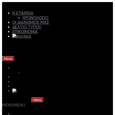
Η ΕΤΑΙΡΕΙΑ
ΧΡΟΝΟΛΟΓΙΟ
ΟΙ ΔΙΑΝΟΜΕΙΣ ΜΑΣ
ΔΕΛΤΙΟ ΤΥΠΟΥ
ΕΠΙΚΟΙΝΩΝΙΑ
Mech Group | Lukoil Lubricants Authorised Business
Partner
Skip to content
Menu
Η ΕΤΑΙΡΕΙΑ
ΧΡΟΝΟΛΟΓΙΟ
ΟΙ ΔΙΑΝΟΜΕΙΣ ΜΑΣ
ΔΕΛΤΙΟ ΤΥΠΟΥ
ΕΠΙΚΟΙΝΩΝΙΑ
Skip to content
Menu
MENU
MENU
ΒΡΕΣ ΤΟ ΛΙΠΑΝΤΙΚΟ ΣΟΥ