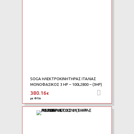
SOGA ΗΛΕΚΤΡΟΚΙΝΗΤΗΡΑΣ ΙΤΑΛΙΑΣ
ΜΟΝΟΦΑΣΙΚΟΣ 3 HP – 100L2800 – (3HP)
380.16
Προσθήκη 
€
με ΦΠΑ
Add to Wishlist
Add to Compare