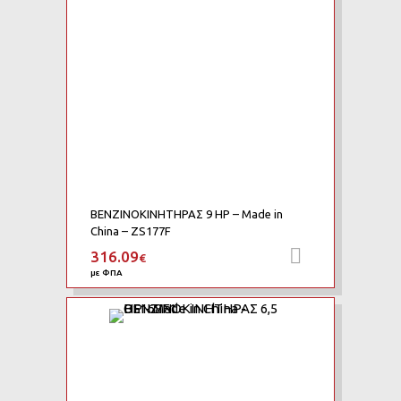
ΒΕΝΖΙΝΟΚΙΝΗΤΗΡΑΣ 9 HP – Made in
China – ZS177F
316.09
Προσθήκη 
€
με ΦΠΑ
Add to Wishlist
Add to Compare