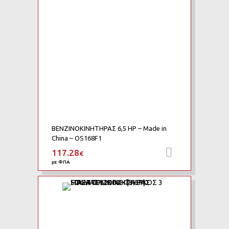
ΒΕΝΖΙΝΟΚΙΝΗΤΗΡΑΣ 6,5 HP – Made in
China – OS168F1
117.28
Προσθήκη 
€
με ΦΠΑ
Add to Wishlist
Add to Compare