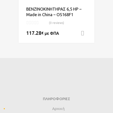
Add to Compare
ΒΕΝΖΙΝΟΚΙΝΗΤΗΡΑΣ 6,5 HP –
Made in China – OS168F1
(0 reviews)
117.28
€
με ΦΠΑ
Προσθήκη
ΠΛΗΡΟΦΟΡΊΕΣ
Αρχική