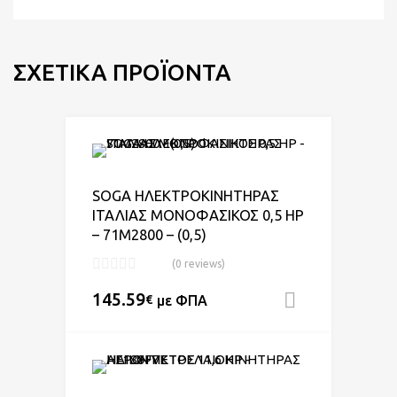
ΣΧΕΤΙΚΆ ΠΡΟΪΌΝΤΑ
Add to Wishlist
Add to Compare
SOGA ΗΛΕΚΤΡΟΚΙΝΗΤΗΡΑΣ
ΙΤΑΛΙΑΣ ΜΟΝΟΦΑΣΙΚΟΣ 0,5 HP
– 71M2800 – (0,5)
(0 reviews)
145.59
€
με ΦΠΑ
Προσθήκη
Add to Wishlist
Add to Compare