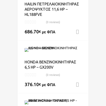
HAILIN ΠΕΤΡΕΛΑΙΟΚΙΝΗΤΗΡΑΣ
ΑΕΡΟΨΥΚΤΟΣ 11,6 HP –
HL188FVE
(0 reviews)
686.70
€
με ΦΠΑ
Προσθήκη
Add to Wishlist
Add to Compare
HONDA ΒΕΝΖΙΝΟΚΙΝΗΤΗΡΑΣ
6,5 HP – GX200V
(0 reviews)
376.10
€
με ΦΠΑ
Προσθήκη
Add to Wishlist