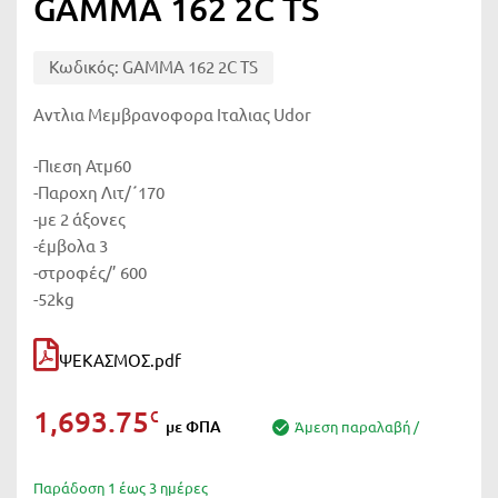
GAMMA 162 2C TS
Κωδικός:
GAMMA 162 2C TS
Αντλια Μεμβρανοφορα Ιταλιας Udor
-Πιεση Ατμ60
-Παροχη Λιτ/΄170
-με 2 άξονες
-έμβολα 3
-στροφές/’ 600
-52kg
ΨΕΚΑΣΜΟΣ.pdf
1,693.75
€
με ΦΠΑ
Άμεση παραλαβή /
Παράδοση 1 έως 3 ημέρες