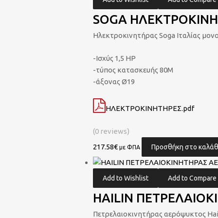
τ
SOGA ΗΛΕΚΤΡΟΚΙΝΗΤ
α
Ηλεκτροκινητήρας Soga Ιταλίας μον
-Ισχύς 1,5 HP
-τύπος κατασκευής 80Μ
-άξονας Ø19
ΗΛΕΚΤΡΟΚΙΝΗΤΗΡΕΣ.pdf
(0 reviews)
217.58
€
Προσθήκη στο καλάθ
με ΦΠΑ
Add to Wishlist
Add to Compare
HAILIN ΠΕΤΡΕΛΑΙΟΚ
Πετρελαιοκινητήρας αερόψυκτος Hai