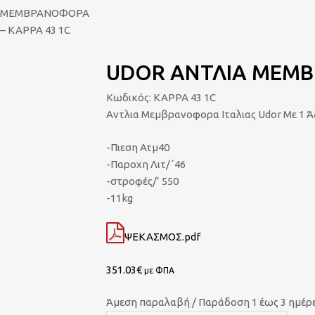
ΜΕΜΒΡΑΝΟΦΟΡΑ
– KAPPA 43 1C
UDOR ΑΝΤΛΙΑ ΜΕΜΒ
Κωδικός:
KAPPA 43 1C
Αντλια Μεμβρανοφορα Ιταλιας Udor Με 1 
-Πιεση Ατμ40
-Παροχη Λιτ/΄46
-στροφές/’ 550
-11kg
ΨΕΚΑΣΜΟΣ.pdf
351.03
€
με ΦΠΑ
Άμεση παραλαβή / Παράδοση 1 έως 3 ημέρ