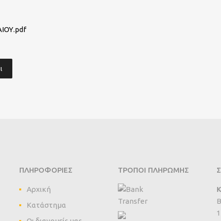
ΙΟΥ.pdf
ι
ΠΛΗΡΟΦΟΡΊΕΣ
ΤΡΌΠΟΙ ΠΛΗΡΩΜΉΣ
Σ
Αρχική
Κ
B
Κατάστημα
1
Οι διανομείς μας