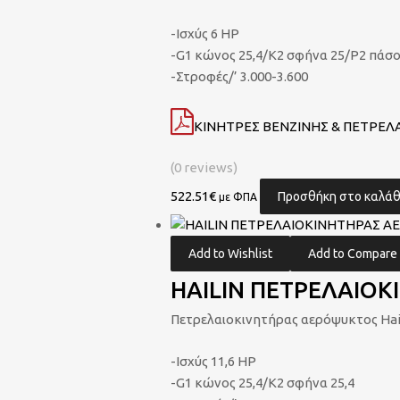
-Ισχύς 6 HP
-G1 κώνος 25,4/Κ2 σφήνα 25/Ρ2 πάσο 
-Στροφές/’ 3.000-3.600
ΚΙΝΗΤΡΕΣ ΒΕΝΖΙΝΗΣ & ΠΕΤΡΕΛΑ
(0 reviews)
522.51
€
Προσθήκη στο καλάθ
με ΦΠΑ
Add to Wishlist
Add to Compare
HAILIN ΠΕΤΡΕΛΑΙΟΚ
Πετρελαιοκινητήρας αερόψυκτος Hai
-Ισχύς 11,6 HP
-G1 κώνος 25,4/Κ2 σφήνα 25,4