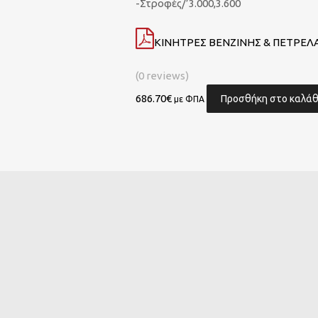
-Στροφές/’3.000,3.600
ΚΙΝΗΤΡΕΣ ΒΕΝΖΙΝΗΣ & ΠΕΤΡΕΛΑ
(0 reviews)
686.70
€
Προσθήκη στο καλάθ
με ΦΠΑ