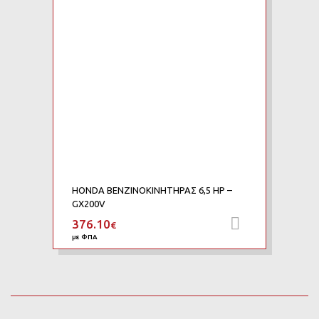
HONDA ΒΕΝΖΙΝΟΚΙΝΗΤΗΡΑΣ 6,5 HP –
GX200V
376.10
Προσθήκη 
€
με ΦΠΑ