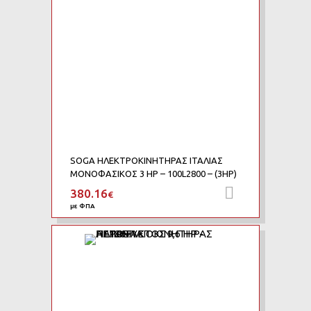
SOGA ΗΛΕΚΤΡΟΚΙΝΗΤΗΡΑΣ ΙΤΑΛΙΑΣ
ΜΟΝΟΦΑΣΙΚΟΣ 3 HP – 100L2800 – (3HP)
380.16
Προσθήκη 
€
με ΦΠΑ
Add to Wishlist
Add to Compar