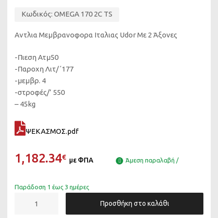
Κωδικός:
OMEGA 170 2C TS
Αντλια Μεμβρανοφορα Ιταλιας Udor Με 2 Άξονες
-Πιεση Ατμ50
-Παροχη Λιτ/΄177
-μεμβρ. 4
-στροφές/’ 550
– 45kg
ΨΕΚΑΣΜΟΣ.pdf
1,182.34
€
με ΦΠΑ
Άμεση παραλαβή /
Παράδοση 1 έως 3 ημέρες
UDOR
Προσθήκη στο καλάθι
ΑΝΤΛΙΑ