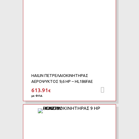
HAILIN ΠΕΤΡΕΛΑΙΟΚΙΝΗΤΗΡΑΣ
ΑΕΡΟΨΥΚΤΟΣ 9,6 HP – HL186FAE
613.91
Προσθήκη 
€
με ΦΠΑ
Add to Wishlist
Add to Compar