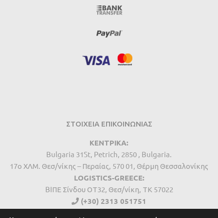
ΣΤΟΙΧΕΙΑ ΕΠΙΚΟΙΝΩΝΙΑΣ
ΚΕΝΤΡΙΚΑ:
Bulgaria 31St, Petrich, 2850 , Bulgaria.
17ο ΧΛΜ. Θεσ/νίκης – Περαίας, 570 01, Θέρμη Θεσσαλονίκης
LOGISTICS-GREECE:
BIΠΕ Σίνδου ΟΤ32, Θεσ/νίκη, ΤΚ 57022
(+30) 2313 051751
(+359) 249 29273