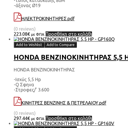
-τύπος κατασκευής 80Μ
-άξονας Ø19
ΗΛΕΚΤΡΟΚΙΝΗΤΗΡΕΣ.pdf
(0 reviews)
223.08
€
Προσθήκη στο καλάθι
με ΦΠΑ
Add to Wishlist
Add to Compare
HONDA ΒΕΝΖΙΝΟΚΙΝΗΤΗΡΑΣ 5,5 H
HONDA ΒΕΝΖΙΝΟΚΙΝΗΤΗΡΑΣ
-Ισχύς 5,5 Hp
-Q Σφηνα
-Στροφες/’ 3.600
ΚΙΝΗΤΡΕΣ ΒΕΝΖΙΝΗΣ & ΠΕΤΡΕΛΑΙΟΥ.pdf
(0 reviews)
297.44
€
Προσθήκη στο καλάθι
με ΦΠΑ