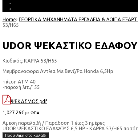
ΛΗΨΕΙΣ
EARTH MATTERS
Home
ΓΕΩΡΓΙΚΑ ΜΗΧΑΝΗΜΑΤΑ ΕΡΓΑΛΕΙΑ & ΛΟΙΠΑ ΕΞΑΡ
53/H65
UDOR ΨΕΚΑΣΤΙΚΟ ΕΔΑΦΟΥΣ 
Κωδικός:
KAPPA 53/H65
Μεμβρανοφορα Αντλια Με Beνζ/Ρα Honda 6,5Hp
-πίεση ΑΤΜ 40
-παροχή λιτ./’ 55
ΨΕΚΑΣΜΟΣ.pdf
1,027.26
€
με ΦΠΑ
Άμεση παραλαβή / Παράδοση 1 έως 3 ημέρες
UDOR ΨΕΚΑΣΤΙΚΟ ΕΔΑΦΟΥΣ 6,5 HP - KAPPA 53/H65 ποσό
Προσθήκη στο καλάθι