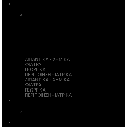
ΚΑΤΑΣΤΗΜΑ
ΚΑΛΑΘΙ ΑΓΟΡΩΝ
ΤΑΜΕΙΟ
WISHLIST
Ο ΛΟΓΑΡΙΑΣΜΟΣ ΜΟΥ
ΛΙΠΑΝΤΙΚΑ - ΧΗΜΙΚΑ
ΦΙΛΤΡΑ
ΓΕΩΡΓΙΚΑ
ΠΕΡΙΠΟΙΗΣΗ - ΙΑΤΡΙΚΑ
ΛΙΠΑΝΤΙΚΑ - ΧΗΜΙΚΑ
ΦΙΛΤΡΑ
ΓΕΩΡΓΙΚΑ
ΠΕΡΙΠΟΙΗΣΗ - ΙΑΤΡΙΚΑ
ΥΠΗΡΕΣΙΕΣ
ΧΗΜΙΚΗ ΑΝΑΛΥΣΗ
ΛΗΨΕΙΣ