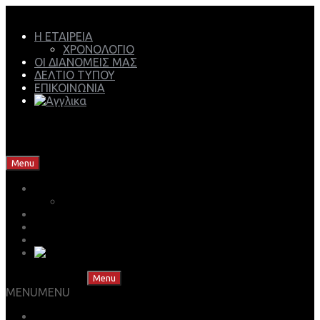
Η ΕΤΑΙΡΕΙΑ
ΧΡΟΝΟΛΟΓΙΟ
ΟΙ ΔΙΑΝΟΜΕΙΣ ΜΑΣ
ΔΕΛΤΙΟ ΤΥΠΟΥ
ΕΠΙΚΟΙΝΩΝΙΑ
Mech Group | Lukoil Lubricants Authorised Business
Partner
Skip to content
Menu
Η ΕΤΑΙΡΕΙΑ
ΧΡΟΝΟΛΟΓΙΟ
ΟΙ ΔΙΑΝΟΜΕΙΣ ΜΑΣ
ΔΕΛΤΙΟ ΤΥΠΟΥ
ΕΠΙΚΟΙΝΩΝΙΑ
Skip to content
Menu
MENU
MENU
ΒΡΕΣ ΤΟ ΛΙΠΑΝΤΙΚΟ ΣΟΥ