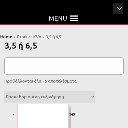
MENU
Home
Product KVA
3,5 ή 6,5
3,5 ή 6,5
Προβάλλονται όλα - 5 αποτελέσματα
Add to
SINCRO ΓΕΝΝΗΤΡΙΑ
Wishlist
Add to