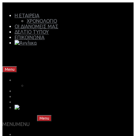
Η ΕΤΑΙΡΕΙΑ
ΧΡΟΝΟΛΟΓΙΟ
ΟΙ ΔΙΑΝΟΜΕΙΣ ΜΑΣ
ΔΕΛΤΙΟ ΤΥΠΟΥ
ΕΠΙΚΟΙΝΩΝΙΑ
Mech Group | Lukoil Lubricants Authorised Business
Partner
Skip to content
Menu
Η ΕΤΑΙΡΕΙΑ
ΧΡΟΝΟΛΟΓΙΟ
ΟΙ ΔΙΑΝΟΜΕΙΣ ΜΑΣ
ΔΕΛΤΙΟ ΤΥΠΟΥ
ΕΠΙΚΟΙΝΩΝΙΑ
Skip to content
Menu
MENU
MENU
ΒΡΕΣ ΤΟ ΛΙΠΑΝΤΙΚΟ ΣΟΥ