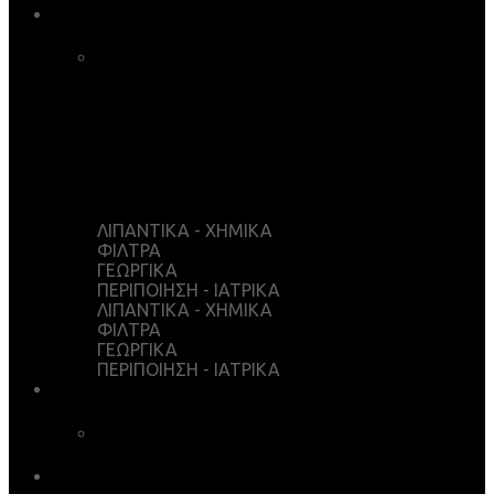
ΚΑΤΑΣΤΗΜΑ
ΚΑΛΑΘΙ ΑΓΟΡΩΝ
ΤΑΜΕΙΟ
WISHLIST
Ο ΛΟΓΑΡΙΑΣΜΟΣ ΜΟΥ
ΛΙΠΑΝΤΙΚΑ - ΧΗΜΙΚΑ
ΦΙΛΤΡΑ
ΓΕΩΡΓΙΚΑ
ΠΕΡΙΠΟΙΗΣΗ - ΙΑΤΡΙΚΑ
ΛΙΠΑΝΤΙΚΑ - ΧΗΜΙΚΑ
ΦΙΛΤΡΑ
ΓΕΩΡΓΙΚΑ
ΠΕΡΙΠΟΙΗΣΗ - ΙΑΤΡΙΚΑ
ΥΠΗΡΕΣΙΕΣ
ΧΗΜΙΚΗ ΑΝΑΛΥΣΗ
ΛΗΨΕΙΣ