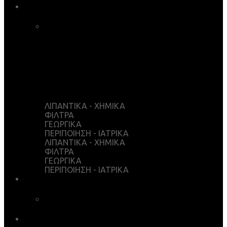
ΚΑΤΑΣΤΗΜΑ
ΚΑΛΑΘΙ ΑΓΟΡΩΝ
ΤΑΜΕΙΟ
WISHLIST
Ο ΛΟΓΑΡΙΑΣΜΟΣ ΜΟΥ
ΛΙΠΑΝΤΙΚΑ - ΧΗΜΙΚΑ
ΦΙΛΤΡΑ
ΓΕΩΡΓΙΚΑ
ΠΕΡΙΠΟΙΗΣΗ - ΙΑΤΡΙΚΑ
ΛΙΠΑΝΤΙΚΑ - ΧΗΜΙΚΑ
ΦΙΛΤΡΑ
ΓΕΩΡΓΙΚΑ
ΠΕΡΙΠΟΙΗΣΗ - ΙΑΤΡΙΚΑ
ΥΠΗΡΕΣΙΕΣ
ΧΗΜΙΚΗ ΑΝΑΛΥΣΗ
ΛΗΨΕΙΣ