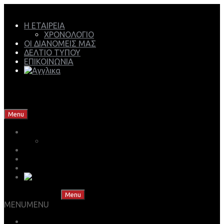
Η ΕΤΑΙΡΕΙΑ
ΧΡΟΝΟΛΟΓΙΟ
ΟΙ ΔΙΑΝΟΜΕΙΣ ΜΑΣ
ΔΕΛΤΙΟ ΤΥΠΟΥ
ΕΠΙΚΟΙΝΩΝΙΑ
Mech Group | Lukoil Lubricants Authorised Business
Partner
Skip to content
Menu
Η ΕΤΑΙΡΕΙΑ
ΧΡΟΝΟΛΟΓΙΟ
ΟΙ ΔΙΑΝΟΜΕΙΣ ΜΑΣ
ΔΕΛΤΙΟ ΤΥΠΟΥ
ΕΠΙΚΟΙΝΩΝΙΑ
Skip to content
Menu
MENU
MENU
ΒΡΕΣ ΤΟ ΛΙΠΑΝΤΙΚΟ ΣΟΥ