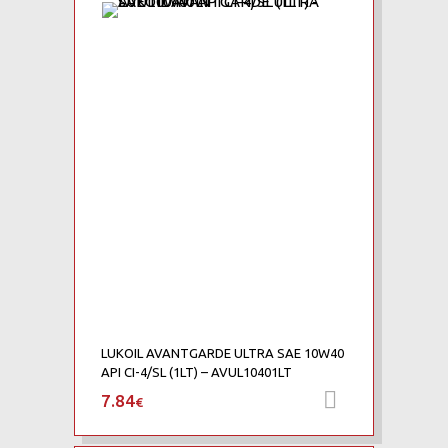
LUKOIL AVANTGARDE ULTRA SAE 10W40
API CI-4/SL (1LT) – AVUL10401LT
7.84
Προσθήκη 
€