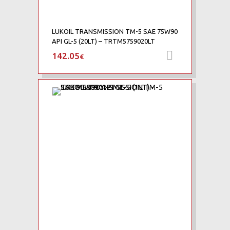
LUKOIL TRANSMISSION TM-5 SAE 75W90
API GL-5 (20LT) – TRTM5759020LT
142.05
Προσθήκη 
€