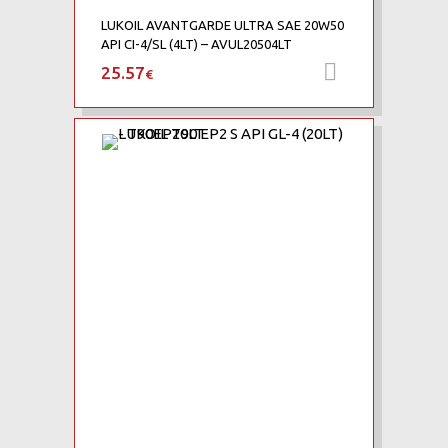
LUKOIL AVANTGARDE ULTRA SAE 20W50
API CI-4/SL (4LT) – AVUL20504LT
25.57
Προσθήκη 
€