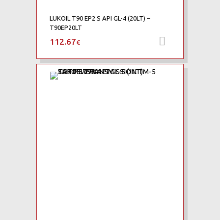
LUKOIL T90 EP2 S API GL-4 (20LT) –
T90EP20LT
112.67
Προσθήκη 
€