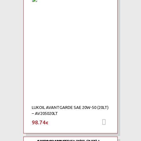
LUKOIL AVANTGARDE SAE 20W-50 (20LT)
– AV205020LT
98.74
Προσθήκη 
€