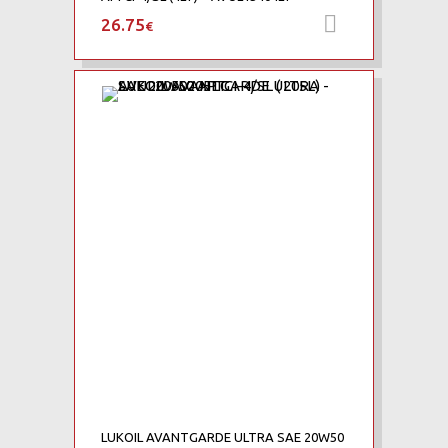
26.75
Προσθήκη 
€
LUKOIL AVANTGARDE ULTRA SAE 20W50