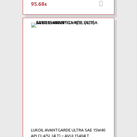
95.68
Προσθήκη 
€
LUKOIL AVANTGARDE ULTRA SAE 15W40
API CI-4/SL (4LT) – AVUL15404LT