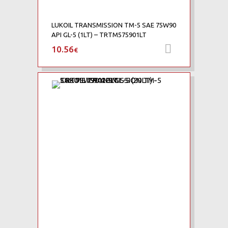
LUKOIL TRANSMISSION TM-5 SAE 75W90
API GL-5 (1LT) – TRTM575901LT
10.56
Προσθήκη 
€