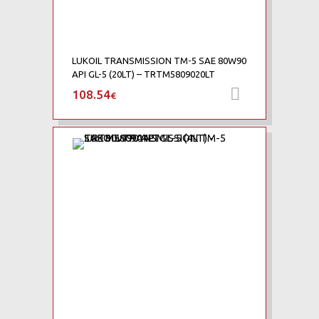
LUKOIL TRANSMISSION TM-5 SAE 80W90
API GL-5 (20LT) – TRTM5809020LT
108.54
Προσθήκη 
€