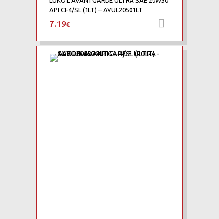
LUKOIL AVANTGARDE ULTRA SAE 20W50
API CI-4/SL (1LT) – AVUL20501LT
7.19
Προσθήκη 
€