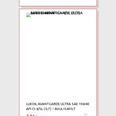
LUKOIL AVANTGARDE ULTRA SAE 15W40
API CI-4/SL (1LT) – AVUL15401LT
Προσθήκη 