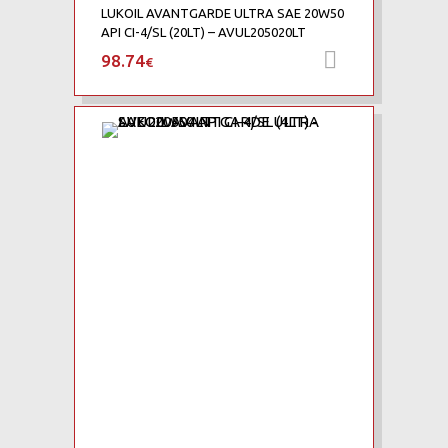
LUKOIL AVANTGARDE ULTRA SAE 20W50
API CI-4/SL (20LT) – AVUL205020LT
98.74
Προσθήκη 
€