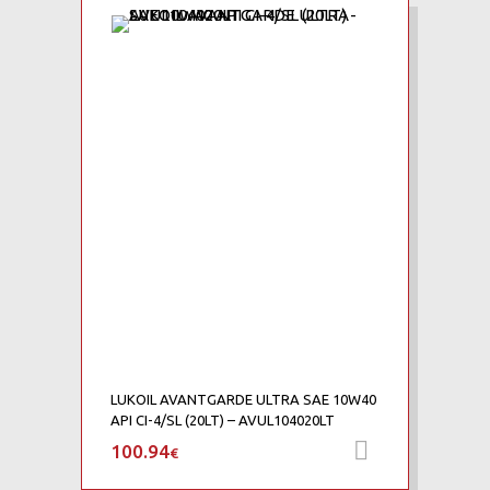
LUKOIL AVANTGARDE ULTRA SAE 10W40
API CI-4/SL (20LT) – AVUL104020LT
100.94
Προσθήκη 
€