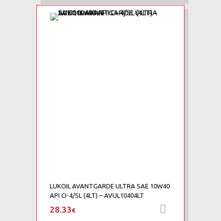
LUKOIL AVANTGARDE ULTRA SAE 10W40
API CI-4/SL (4LT) – AVUL10404LT
28.33
Προσθήκη 
€