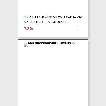
LUKOIL TRANSMISSION TM-5 SAE 80W90
API GL-5 (1LT) – TRTM580901LT
7.80
Προσθήκη 
€