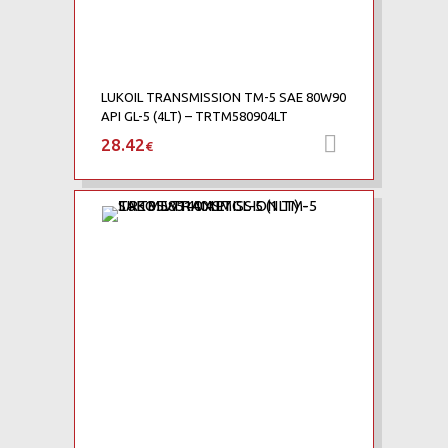
LUKOIL TRANSMISSION TM-5 SAE 80W90
API GL-5 (4LT) – TRTM580904LT
28.42
Προσθήκη 
€