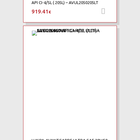
API CI-4/SL ( 205L) – AVUL2050205LT
919.41
Προσθήκη 
€