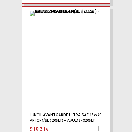
LUKOIL AVANTGARDE ULTRA SAE 15W40
API CI-4/SL ( 205LT) – AVUL1540205LT
910.31
Προσθήκη 
€