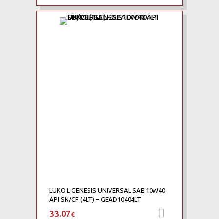
Add to Wishlist
Add to Compare
LUKOIL GENESIS UNIVERSAL SAE 10W40
API SN/CF (4LT) – GEAD10404LT
33.07
Προσθήκη 
€