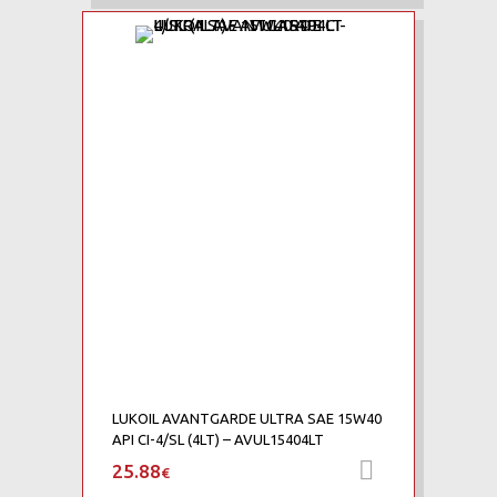
Add to Wishlist
Add to Compare
LUKOIL AVANTGARDE ULTRA SAE 15W40
API CI-4/SL (4LT) – AVUL15404LT
25.88
Προσθήκη 
€