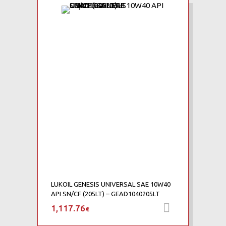
Add to Wishlist
Add to Compare
LUKOIL GENESIS UNIVERSAL SAE 10W40
API SN/CF (205LT) – GEAD1040205LT
1,117.76
Προσθήκη 
€