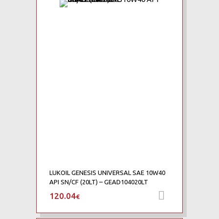
Add to Wishlist
Add to Compare
LUKOIL GENESIS UNIVERSAL SAE 10W40
API SN/CF (20LT) – GEAD104020LT
120.04
Προσθήκη 
€