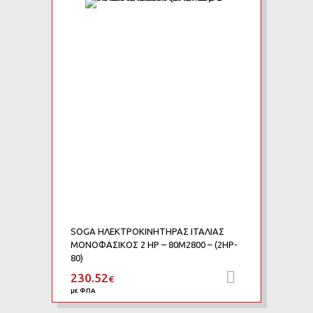
Add to Wishlist
Add to Compare
SOGA ΗΛΕΚΤΡΟΚΙΝΗΤΗΡΑΣ ΙΤΑΛΙΑΣ
ΜΟΝΟΦΑΣΙΚΟΣ 2 HP – 80M2800 – (2HP-
80)
230.52
Προσθήκη 
€
με ΦΠΑ