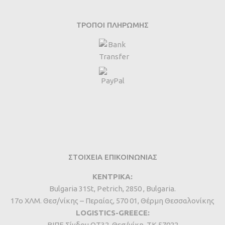
ΤΡΌΠΟΙ ΠΛΗΡΩΜΉΣ
ΣΤΟΙΧΕΙΑ ΕΠΙΚΟΙΝΩΝΙΑΣ
ΚΕΝΤΡΙΚΑ:
Bulgaria 31St, Petrich, 2850 , Bulgaria.
17ο ΧΛΜ. Θεσ/νίκης – Περαίας, 570 01, Θέρμη Θεσσαλονίκης
LOGISTICS-GREECE:
BIΠΕ Σίνδου ΟΤ32, Θεσ/νίκη, ΤΚ 57022