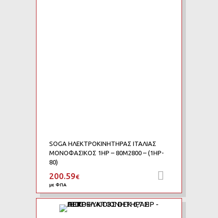
Add to Compare
SOGA ΗΛΕΚΤΡΟΚΙΝΗΤΗΡΑΣ ΙΤΑΛΙΑΣ
ΜΟΝΟΦΑΣΙΚΟΣ 1HP – 80M2800 – (1HP-
80)
200.59
Προσθήκη 
€
με ΦΠΑ
Add to Wishlist