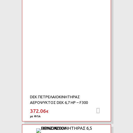
Add to Compare
DEK ΠΕΤΡΕΛΑΙΟΚΙΝΗΤΗΡΑΣ
ΑΕΡΟΨΥΚΤΟΣ DEK 6,7 HP – F300
372.06
Προσθήκη 
€
με ΦΠΑ