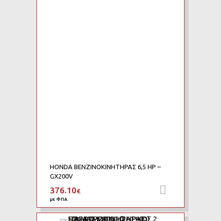
Add to Wishlist
Add to Compare
HONDA ΒΕΝΖΙΝΟΚΙΝΗΤΗΡΑΣ 6,5 HP –
GX200V
376.10
Προσθήκη 
€
με ΦΠΑ