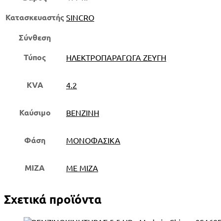
&
ΗΛΕΚΤΡΟΝΙΚΗ
Κατασκευαστής
SINCRO
ΡΥΘΜΙΣΗ
AVR
Σύνθεση
±2%
-
Τύπος
ΗΛΕΚΤΡΟΠΑΡΑΓΩΓΑ ΖΕΥΓΗ
ER
2
KVA
4.2
CAA
ποσότητα
Καύσιμο
ΒΕΝΖΙΝΗ
Φάση
ΜΟΝΟΦΑΣΙΚΑ
ΜΙΖΑ
ΜΕ ΜΙΖΑ
Σχετικά προϊόντα