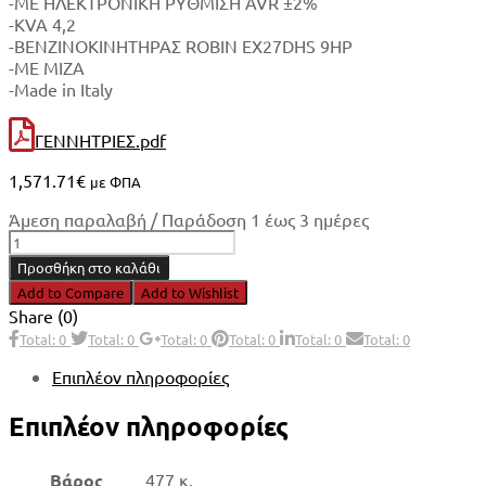
-ΜΕ ΗΛΕΚΤΡΟΝΙΚΗ ΡΥΘΜΙΣΗ AVR ±2%
-KVA 4,2
-ΒΕΝΖΙΝΟΚΙΝΗΤΗΡΑΣ ROBIN EX27DHS 9HP
-ΜΕ ΜΙΖΑ
-Made in Italy
ΓΕΝΝΗΤΡΙΕΣ.pdf
1,571.71
€
με ΦΠΑ
Άμεση παραλαβή / Παράδοση 1 έως 3 ημέρες
SINCRO
ΓΕΝΝΗΤΡΙΑ
Προσθήκη στο καλάθι
ΒΕΝΖΙΝΗΣ
Add to Compare
Add to Wishlist
KVA
Share (0)
4,2
Total: 0
Total: 0
Total: 0
Total: 0
Total: 0
Total: 0
ΜΕ
ΚΙΝΗΤΗΡΑ
Επιπλέον πληροφορίες
ROBIN
EX27DHS
Επιπλέον πληροφορίες
9HP
ΜΕ
ΜΙΖΑ
Βάρος
477 κ.