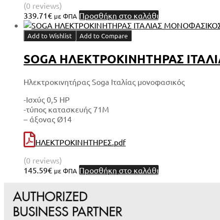
(0 reviews)
339.71
€
Προσθήκη στο καλάθι
με ΦΠΑ
Add to Wishlist
Add to Compare
SOGA ΗΛΕΚΤΡΟΚΙΝΗΤΗΡΑΣ ΙΤΑΛΙΑΣ
Ηλεκτροκινητήρας Soga Ιταλίας μονοφασικός
-Ισχύς 0,5 HP
-τύπος κατασκευής 71Μ
– άξονας Ø14
ΗΛΕΚΤΡΟΚΙΝΗΤΗΡΕΣ.pdf
(0 reviews)
145.59
€
Προσθήκη στο καλάθι
με ΦΠΑ