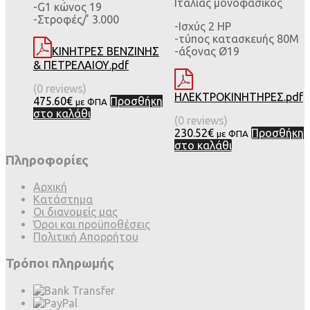
Ιταλίας μονοφασικός
-G1 κώνος 19
-Στροφές/’ 3.000
-Ισχύς 2 HP
-τύπος κατασκευής 80Μ
ΚΙΝΗΤΡΕΣ ΒΕΝΖΙΝΗΣ
-άξονας Ø19
& ΠΕΤΡΕΛΑΙΟΥ.pdf
(0 reviews)
ΗΛΕΚΤΡΟΚΙΝΗΤΗΡΕΣ.pdf
475.60
€
Προσθήκη
με ΦΠΑ
στο καλάθι
(0 reviews)
230.52
€
Προσθήκη
με ΦΠΑ
στο καλάθι
Πληροφορίες
Αρχική
Κατάστημα
Οι διανομείς μας
Όροι και προϋποθέσεις
Πολιτική Απορρήτου
Τρόποι πληρωμής