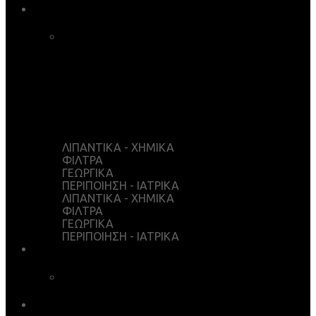
ΚΑΤΑΣΤΗΜΑ
ΚΑΛΑΘΙ ΑΓΟΡΩΝ
ΤΑΜΕΙΟ
WISHLIST
Ο ΛΟΓΑΡΙΑΣΜΟΣ ΜΟΥ
ΛΙΠΑΝΤΙΚΑ - ΧΗΜΙΚΑ
ΦΙΛΤΡΑ
ΓΕΩΡΓΙΚΑ
ΠΕΡΙΠΟΙΗΣΗ - ΙΑΤΡΙΚΑ
ΛΙΠΑΝΤΙΚΑ - ΧΗΜΙΚΑ
ΦΙΛΤΡΑ
ΓΕΩΡΓΙΚΑ
ΠΕΡΙΠΟΙΗΣΗ - ΙΑΤΡΙΚΑ
ΥΠΗΡΕΣΙΕΣ
ΧΗΜΙΚΗ ΑΝΑΛΥΣΗ
ΛΗΨΕΙΣ