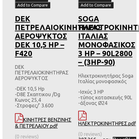
Add to Compare
Add to Compare
DEK
SOGA
ΠΕΤΡΕΛΑΙΟΚΙΝΗΤΗΡΑΣ
ΗΛΕΚΤΡΟΚΙΝΗΤ
ΑΕΡΟΨΥΚΤΟΣ
ΙΤΑΛΙΑΣ
DEK 10,5 HP –
ΜΟΝΟΦΑΣΙΚΟΣ
F420
3 HP – 90L2800
– (3HP-90)
DEK
ΠΕΤΡΕΛΑΙΟΚΙΝΗΤΗΡΑΣ
Ηλεκτροκινητήρας Soga
ΑΕΡΟΨΥΚΤΟΣ
Ιταλίας μονοφασικός
-DEK 10,5 Hp
-Ισχύς 3 HP
-D8E Σκαπτικου /Dg
-τύπος κατασκευής 90L
Κωνος 25,4
-άξονας Ø24
-Στροφες/’ 3.600
ΚΙΝΗΤΡΕΣ ΒΕΝΖΙΝΗΣ
ΗΛΕΚΤΡΟΚΙΝΗΤΗΡΕΣ.pdf
& ΠΕΤΡΕΛΑΙΟΥ.pdf
(0 reviews)
(0 reviews)