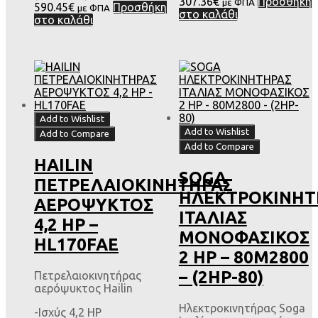
307.36
€
Προσθήκη
με ΦΠΑ
590.45
€
Προσθήκη
με ΦΠΑ
στο καλάθι
στο καλάθι
Add to Wishlist
Add to Wishlist
Add to Compare
Add to Compare
HAILIN
SOGA
ΠΕΤΡΕΛΑΙΟΚΙΝΗΤΗΡΑΣ
ΗΛΕΚΤΡΟΚΙΝΗΤ
ΑΕΡΟΨΥΚΤΟΣ
ΙΤΑΛΙΑΣ
4,2 HP –
ΜΟΝΟΦΑΣΙΚΟΣ
HL170FAE
2 HP – 80M2800
– (2HP-80)
Πετρελαιοκινητήρας
αερόψυκτος Hailin
Ηλεκτροκινητήρας Soga
-Ισχύς 4,2 HP