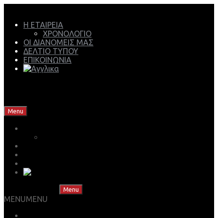
Η ΕΤΑΙΡΕΙΑ
ΧΡΟΝΟΛΟΓΙΟ
ΟΙ ΔΙΑΝΟΜΕΙΣ ΜΑΣ
ΔΕΛΤΙΟ ΤΥΠΟΥ
ΕΠΙΚΟΙΝΩΝΙΑ
Mech Group | Lukoil Lubricants Authorised Business
Partner
Skip to content
Menu
Η ΕΤΑΙΡΕΙΑ
ΧΡΟΝΟΛΟΓΙΟ
ΟΙ ΔΙΑΝΟΜΕΙΣ ΜΑΣ
ΔΕΛΤΙΟ ΤΥΠΟΥ
ΕΠΙΚΟΙΝΩΝΙΑ
Skip to content
Menu
MENU
MENU
ΒΡΕΣ ΤΟ ΛΙΠΑΝΤΙΚΟ ΣΟΥ