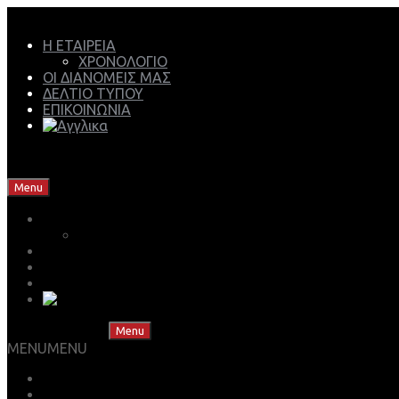
Η ΕΤΑΙΡΕΙΑ
ΧΡΟΝΟΛΟΓΙΟ
ΟΙ ΔΙΑΝΟΜΕΙΣ ΜΑΣ
ΔΕΛΤΙΟ ΤΥΠΟΥ
ΕΠΙΚΟΙΝΩΝΙΑ
Mech Group | Lukoil Lubricants Authorised Business Partner
Skip to content
Menu
Η ΕΤΑΙΡΕΙΑ
ΧΡΟΝΟΛΟΓΙΟ
ΟΙ ΔΙΑΝΟΜΕΙΣ ΜΑΣ
ΔΕΛΤΙΟ ΤΥΠΟΥ
ΕΠΙΚΟΙΝΩΝΙΑ
Skip to content
Menu
MENU
MENU
ΒΡΕΣ ΤΟ ΛΙΠΑΝΤΙΚΟ ΣΟΥ
ΚΑΤΑΣΤΗΜΑ