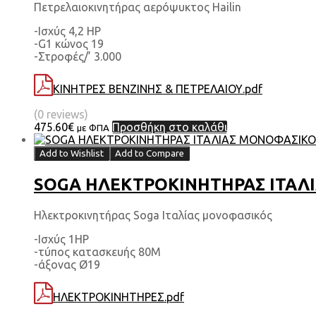
Πετρελαιοκινητήρας αερόψυκτος Hailin
-Ισχύς 4,2 HP
-G1 κώνος 19
-Στροφές/’ 3.000
ΚΙΝΗΤΡΕΣ ΒΕΝΖΙΝΗΣ & ΠΕΤΡΕΛΑΙΟΥ.pdf
(0 reviews)
475.60
€
Προσθήκη στο καλάθι
με ΦΠΑ
Add to Wishlist
Add to Compare
SOGA ΗΛΕΚΤΡΟΚΙΝΗΤΗΡΑΣ ΙΤΑΛΙΑ
Ηλεκτροκινητήρας Soga Ιταλίας μονοφασικός
-Ισχύς 1HP
-τύπος κατασκευής 80Μ
-άξονας Ø19
ΗΛΕΚΤΡΟΚΙΝΗΤΗΡΕΣ.pdf