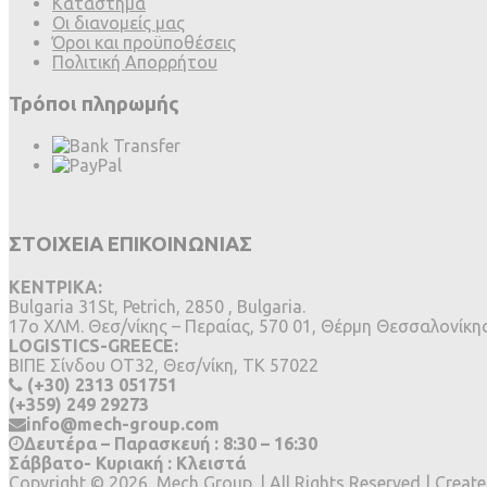
Κατάστημα
Οι διανομείς μας
Όροι και προϋποθέσεις
Πολιτική Απορρήτου
Τρόποι πληρωμής
ΣΤΟΙΧΕΙΑ ΕΠΙΚΟΙΝΩΝΙΑΣ
ΚΕΝΤΡΙΚΑ:
Bulgaria 31St, Petrich, 2850 , Bulgaria.
17ο ΧΛΜ. Θεσ/νίκης – Περαίας, 570 01, Θέρμη Θεσσαλονίκη
LOGISTICS-GREECE:
BIΠΕ Σίνδου ΟΤ32, Θεσ/νίκη, ΤΚ 57022
(+30) 2313 051751
(+359) 249 29273
info@mech-group.com
Δευτέρα – Παρασκευή : 8:30 – 16:30
Σάββατο- Κυριακή : Κλειστά
Copyright ©
2026
Mech Group. | All Rights Reserved | Creat