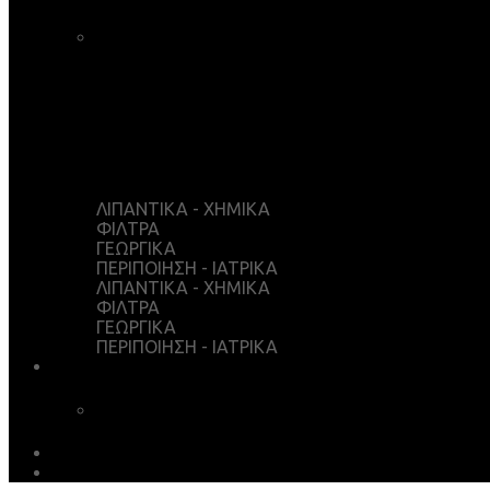
ΚΑΛΑΘΙ ΑΓΟΡΩΝ
ΤΑΜΕΙΟ
WISHLIST
Ο ΛΟΓΑΡΙΑΣΜΟΣ ΜΟΥ
ΛΙΠΑΝΤΙΚΑ - ΧΗΜΙΚΑ
ΦΙΛΤΡΑ
ΓΕΩΡΓΙΚΑ
ΠΕΡΙΠΟΙΗΣΗ - ΙΑΤΡΙΚΑ
ΛΙΠΑΝΤΙΚΑ - ΧΗΜΙΚΑ
ΦΙΛΤΡΑ
ΓΕΩΡΓΙΚΑ
ΠΕΡΙΠΟΙΗΣΗ - ΙΑΤΡΙΚΑ
ΥΠΗΡΕΣΙΕΣ
ΧΗΜΙΚΗ ΑΝΑΛΥΣΗ
ΛΗΨΕΙΣ
EARTH MATTERS