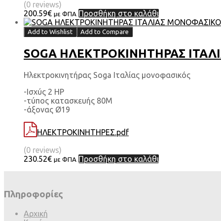
(0 reviews)
200.59
€
Προσθήκη στο καλάθι
με ΦΠΑ
Add to Wishlist
Add to Compare
SOGA ΗΛΕΚΤΡΟΚΙΝΗΤΗΡΑΣ ΙΤΑΛΙΑ
Ηλεκτροκινητήρας Soga Ιταλίας μονοφασικός
-Ισχύς 2 HP
-τύπος κατασκευής 80Μ
-άξονας Ø19
ΗΛΕΚΤΡΟΚΙΝΗΤΗΡΕΣ.pdf
(0 reviews)
230.52
€
Προσθήκη στο καλάθι
με ΦΠΑ
Πληροφορίες
Αρχική