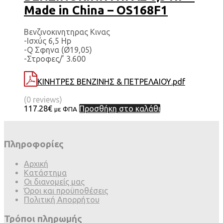
Made in China – OS168F1
Βενζινοκινητηρας Κινας
-Ισχύς 6,5 Hp
-Q Σφηνα (Ø19,05)
-Στροφες/’ 3.600
ΚΙΝΗΤΡΕΣ ΒΕΝΖΙΝΗΣ & ΠΕΤΡΕΛΑΙΟΥ.pdf
(0 reviews)
117.28
€
Προσθήκη στο καλάθι
με ΦΠΑ
Πληροφορίες
Αρχική
Κατάστημα
Οι διανομείς μας
Όροι και προϋποθέσεις
Πολιτική Απορρήτου
Τρόποι πληρωμής