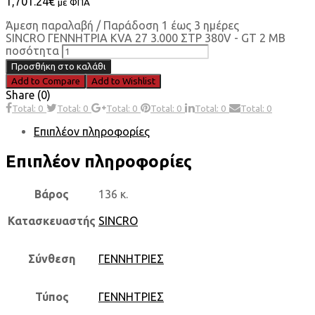
1,701.24
€
με ΦΠΑ
Άμεση παραλαβή / Παράδοση 1 έως 3 ημέρες
SINCRO ΓΕΝΝΗΤΡΙΑ KVA 27 3.000 ΣΤΡ 380V - GT 2 MB
ποσότητα
Προσθήκη στο καλάθι
Add to Compare
Add to Wishlist
Share (0)
Total: 0
Total: 0
Total: 0
Total: 0
Total: 0
Total: 0
Επιπλέον πληροφορίες
Επιπλέον πληροφορίες
Βάρος
136 κ.
Κατασκευαστής
SINCRO
Σύνθεση
ΓΕΝΝΗΤΡΙΕΣ
Τύπος
ΓΕΝΝΗΤΡΙΕΣ