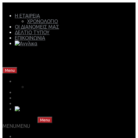
Η ΕΤΑΙΡΕΙΑ
ΧΡΟΝΟΛΟΓΙΟ
ΟΙ ΔΙΑΝΟΜΕΙΣ ΜΑΣ
ΔΕΛΤΙΟ ΤΥΠΟΥ
ΕΠΙΚΟΙΝΩΝΙΑ
Mech Group | Lukoil Lubricants Authorised Business
Partner
Skip to content
Menu
Η ΕΤΑΙΡΕΙΑ
ΧΡΟΝΟΛΟΓΙΟ
ΟΙ ΔΙΑΝΟΜΕΙΣ ΜΑΣ
ΔΕΛΤΙΟ ΤΥΠΟΥ
ΕΠΙΚΟΙΝΩΝΙΑ
Skip to content
Menu
MENU
MENU
ΒΡΕΣ ΤΟ ΛΙΠΑΝΤΙΚΟ ΣΟΥ