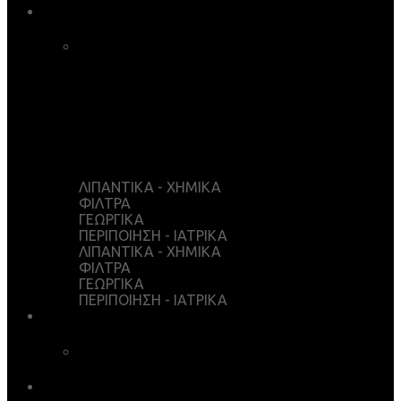
ΚΑΤΑΣΤΗΜΑ
ΚΑΛΑΘΙ ΑΓΟΡΩΝ
ΤΑΜΕΙΟ
WISHLIST
Ο ΛΟΓΑΡΙΑΣΜΟΣ ΜΟΥ
ΛΙΠΑΝΤΙΚΑ - ΧΗΜΙΚΑ
ΦΙΛΤΡΑ
ΓΕΩΡΓΙΚΑ
ΠΕΡΙΠΟΙΗΣΗ - ΙΑΤΡΙΚΑ
ΛΙΠΑΝΤΙΚΑ - ΧΗΜΙΚΑ
ΦΙΛΤΡΑ
ΓΕΩΡΓΙΚΑ
ΠΕΡΙΠΟΙΗΣΗ - ΙΑΤΡΙΚΑ
ΥΠΗΡΕΣΙΕΣ
ΧΗΜΙΚΗ ΑΝΑΛΥΣΗ
ΛΗΨΕΙΣ