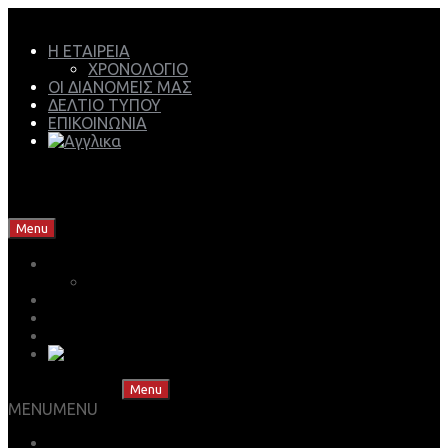
Η ΕΤΑΙΡΕΙΑ
ΧΡΟΝΟΛΟΓΙΟ
ΟΙ ΔΙΑΝΟΜΕΙΣ ΜΑΣ
ΔΕΛΤΙΟ ΤΥΠΟΥ
ΕΠΙΚΟΙΝΩΝΙΑ
Mech Group | Lukoil Lubricants Authorised Business
Partner
Skip to content
Menu
Η ΕΤΑΙΡΕΙΑ
ΧΡΟΝΟΛΟΓΙΟ
ΟΙ ΔΙΑΝΟΜΕΙΣ ΜΑΣ
ΔΕΛΤΙΟ ΤΥΠΟΥ
ΕΠΙΚΟΙΝΩΝΙΑ
Skip to content
Menu
MENU
MENU
ΒΡΕΣ ΤΟ ΛΙΠΑΝΤΙΚΟ ΣΟΥ