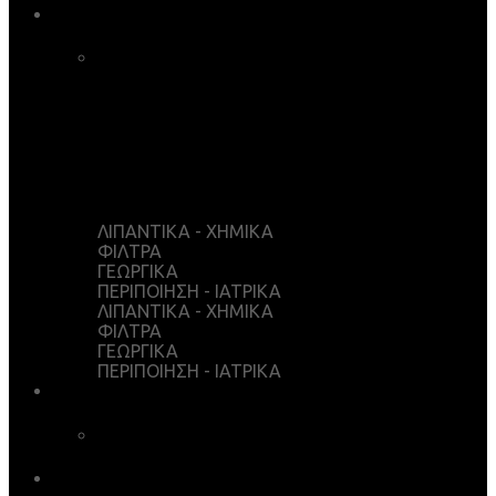
ΚΑΤΑΣΤΗΜΑ
ΚΑΛΑΘΙ ΑΓΟΡΩΝ
ΤΑΜΕΙΟ
WISHLIST
Ο ΛΟΓΑΡΙΑΣΜΟΣ ΜΟΥ
ΛΙΠΑΝΤΙΚΑ - ΧΗΜΙΚΑ
ΦΙΛΤΡΑ
ΓΕΩΡΓΙΚΑ
ΠΕΡΙΠΟΙΗΣΗ - ΙΑΤΡΙΚΑ
ΛΙΠΑΝΤΙΚΑ - ΧΗΜΙΚΑ
ΦΙΛΤΡΑ
ΓΕΩΡΓΙΚΑ
ΠΕΡΙΠΟΙΗΣΗ - ΙΑΤΡΙΚΑ
ΥΠΗΡΕΣΙΕΣ
ΧΗΜΙΚΗ ΑΝΑΛΥΣΗ
ΛΗΨΕΙΣ